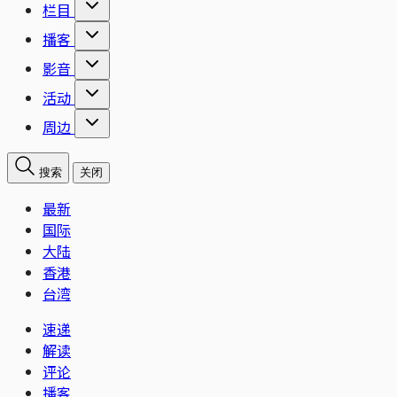
栏目
播客
影音
活动
周边
搜索
关闭
最新
国际
大陆
香港
台湾
速递
解读
评论
播客