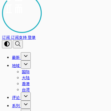
订阅
订阅支持
登录
最新
地域
国际
大陆
香港
台湾
评论
系列