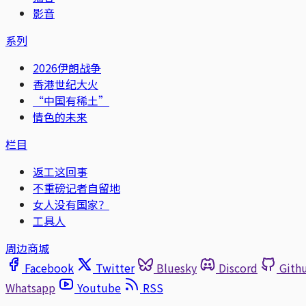
影音
系列
2026伊朗战争
香港世纪大火
“中国有稀土”
情色的未来
栏目
返工这回事
不重磅记者自留地
女人没有国家？
工具人
周边商城
Facebook
Twitter
Bluesky
Discord
Gith
Whatsapp
Youtube
RSS