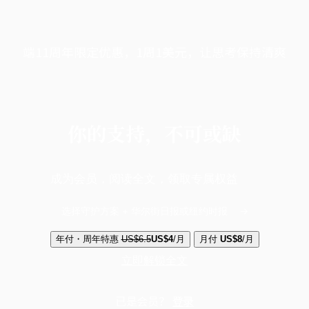
端11周年限定优惠，1周1美元，让思考保持清爽
你的支持，不可或缺
成为会员，阅读全文，领取专属权益
选择守护方案 + 华尔街日报或纽约时报
年付・周年特惠
US$6.5
US$4
/月
月付
US$8
/月
立即解锁全文
已是会员？
登录