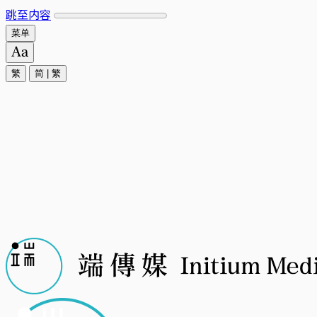
跳至内容
菜单
繁
简
|
繁