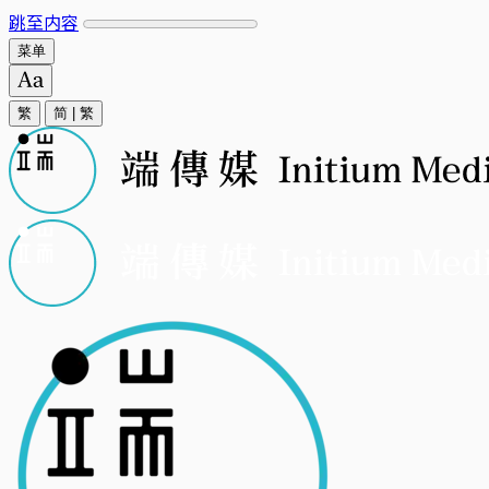
跳至内容
菜单
繁
简
|
繁