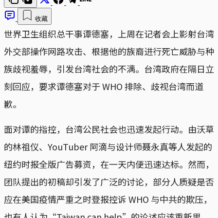
收藏
世界卫生组织总干事谭德塞，上周在记者会上影射台湾
外交部操作网路攻击、根据他的族裔进行死亡威胁与种
族歧视羞辱，引发台湾社会的不满。台湾政府在隔日立
刻回应，要求谭德塞对于 WHO 排除、歧视台湾而道
歉。
面对谭的指控，台湾公民社会也迅速发起行动。由沃草
的林祖仪、YouTuber 阿滴与设计师聂永真等人发起的
纽约时报全版广告募资，在一天内便迅速达标。然而，
团队提出的初稿却引发了广泛的讨论，部分人质疑是否
应在美国疫情严重之时登报控诉 WHO 与中共的欺压，
也有人认为“Taiwan can help”的论述应该重新思