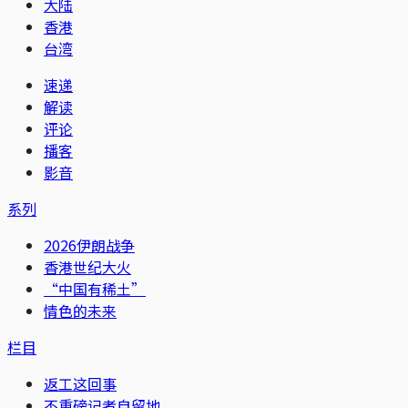
大陆
香港
台湾
速递
解读
评论
播客
影音
系列
2026伊朗战争
香港世纪大火
“中国有稀土”
情色的未来
栏目
返工这回事
不重磅记者自留地