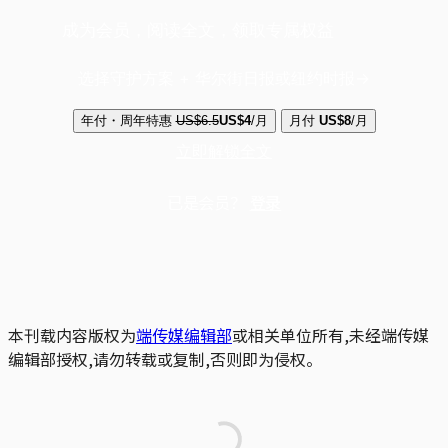
成为会员，阅读全文，领取专属权益
选择守护方案 + 华尔街日报或纽约时报
年付・周年特惠
US$6.5
US$4
/月
月付
US$8
/月
立即解锁全文
已是会员？
登录
本刊载内容版权为
端传媒编辑部
或相关单位所有,未经端传媒
编辑部授权,请勿转载或复制,否则即为侵权。