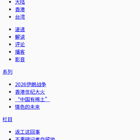
大陆
香港
台湾
速递
解读
评论
播客
影音
系列
2026伊朗战争
香港世纪大火
“中国有稀土”
情色的未来
栏目
返工这回事
不重磅记者自留地