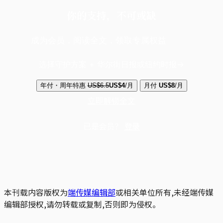
你的支持，不可或缺
成为会员，阅读全文，领取专属权益
选择守护方案 + 华尔街日报或纽约时报
年付・周年特惠
US$6.5
US$4
/月
月付
US$8
/月
立即解锁全文
已是会员？
登录
本刊载内容版权为
端传媒编辑部
或相关单位所有,未经端传媒
编辑部授权,请勿转载或复制,否则即为侵权。