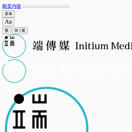
跳至内容
菜单
繁
简
|
繁