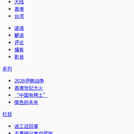
大陆
香港
台湾
速递
解读
评论
播客
影音
系列
2026伊朗战争
香港世纪大火
“中国有稀土”
情色的未来
栏目
返工这回事
不重磅记者自留地