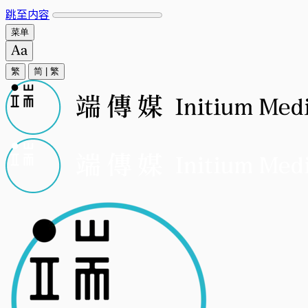
跳至内容
菜单
繁
简
|
繁