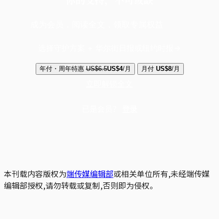
成为会员，阅读全文，领取专属权益
选择守护方案 + 华尔街日报或纽约时报
年付・周年特惠
US$6.5
US$4
/月
月付
US$8
/月
立即解锁全文
已是会员？
登录
本刊载内容版权为
端传媒编辑部
或相关单位所有,未经端传媒
编辑部授权,请勿转载或复制,否则即为侵权。