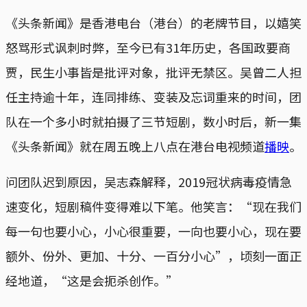
《头条新闻》是香港电台（港台）的老牌节目，以嬉笑
怒骂形式讽刺时弊，至今已有31年历史，各国政要商
贾，民生小事皆是批评对象，批评无禁区。吴曾二人担
任主持逾十年，连同排练、变装及忘词重来的时间，团
队在一个多小时就拍摄了三节短剧，数小时后，新一集
《头条新闻》就在周五晚上八点在港台电视频道
播映
。
问团队迟到原因，吴志森解释，2019冠状病毒疫情急
速变化，短剧稿件变得难以下笔。他笑言：“现在我们
每一句也要小心，小心很重要，一向也要小心，现在要
额外、份外、更加、十分、一百分小心”，顷刻一面正
经地道，“这是会扼杀创作。”