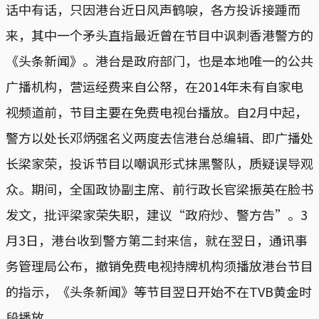
话中有话，只因港台近日风声鹤唳，各方投诉接踵而
来，其中一个矛头直指最近曾在节目中讽刺香港警方的
《头条新闻》。港台是政府部门，也是本地唯一的公共
广播机构，营运经费来自公帑，在2014年未有自家电
视频道前，节目主要在免费电视台播放。自2月中起，
警方以处长邓炳强名义两度去信港台总编辑、即广播处
长梁家荣，投诉节目以嘲讽形式抹黑警队，质疑误导观
众。期间，全国政协副主席、前行政长官梁振英在脸书
发文，批评梁家荣失职，建议“政府炒、警方告”。3
月3日，港台收到警方第二封来信，就在翌日，通讯事
务管理局公布，撤销免费电视持牌机构须播放港台节目
的指示，《头条新闻》等节目翌日开始不在TVB黄金时
段播放。