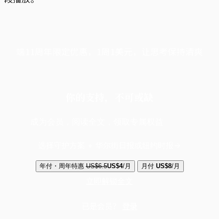
端11周年限定优惠，1周1美元，让思考保持清爽
你的支持，不可或缺
成为会员，阅读全文，领取专属权益
选择守护方案 + 华尔街日报或纽约时报
年付・周年特惠
US$6.5
US$4
/月
月付
US$8
/月
立即解锁全文
已是会员？
登录