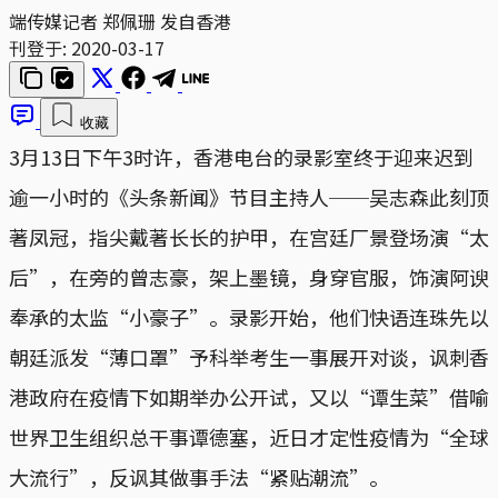
端传媒记者 郑佩珊 发自香港
刊登于:
2020-03-17
收藏
3月13日下午3时许，香港电台的录影室终于迎来迟到
逾一小时的《头条新闻》节目主持人──吴志森此刻顶
著凤冠，指尖戴著长长的护甲，在宫廷厂景登场演“太
后”，在旁的曾志豪，架上墨镜，身穿官服，饰演阿谀
奉承的太监“小豪子”。录影开始，他们快语连珠先以
朝廷派发“薄口罩”予科举考生一事展开对谈，讽刺香
港政府在疫情下如期举办公开试，又以“谭生菜”借喻
世界卫生组织总干事谭德塞，近日才定性疫情为“全球
大流行”，反讽其做事手法“紧贴潮流”。