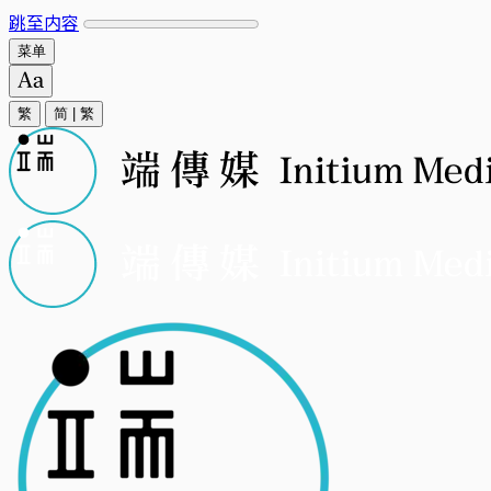
跳至内容
菜单
繁
简
|
繁