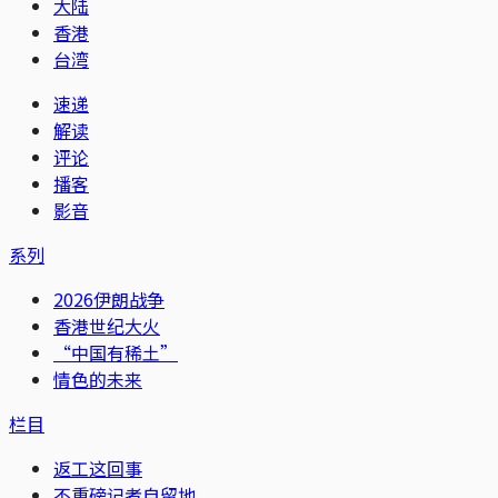
大陆
香港
台湾
速递
解读
评论
播客
影音
系列
2026伊朗战争
香港世纪大火
“中国有稀土”
情色的未来
栏目
返工这回事
不重磅记者自留地