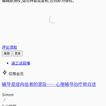
编辑部授权,请勿转载或复制,否则即为侵权。
评论须知
最新
更多
返工这回事
仅限会员
辅导是迎向他者的冒险——心理辅导治疗师自述
Simon