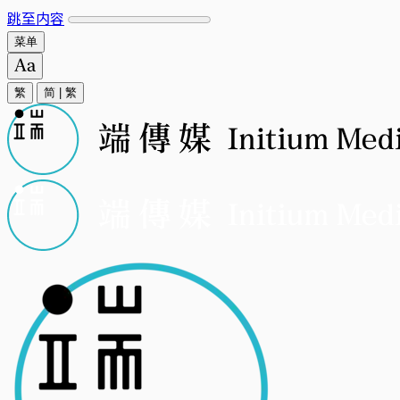
跳至内容
菜单
繁
简
|
繁