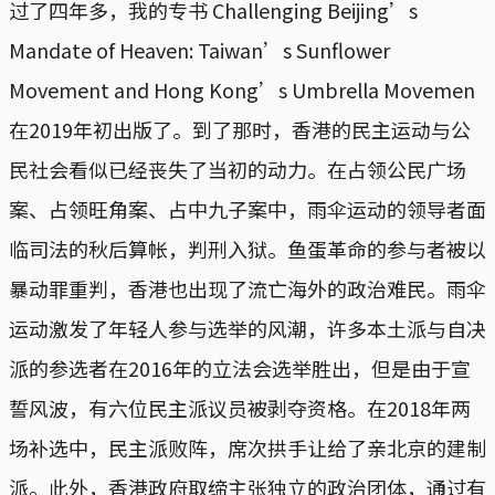
过了四年多，我的专书 Challenging Beijing’s
Mandate of Heaven: Taiwan’s Sunflower
Movement and Hong Kong’s Umbrella Movemen
在2019年初出版了。到了那时，香港的民主运动与公
民社会看似已经丧失了当初的动力。在占领公民广场
案、占领旺角案、占中九子案中，雨伞运动的领导者面
临司法的秋后算帐，判刑入狱。鱼蛋革命的参与者被以
暴动罪重判，香港也出现了流亡海外的政治难民。雨伞
运动激发了年轻人参与选举的风潮，许多本土派与自决
派的参选者在2016年的立法会选举胜出，但是由于宣
誓风波，有六位民主派议员被剥夺资格。在2018年两
场补选中，民主派败阵，席次拱手让给了亲北京的建制
派。此外，香港政府取缔主张独立的政治团体，通过有