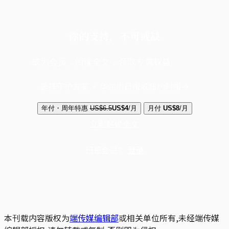
你的支持，不可或缺
成为会员，阅读全文，领取专属权益
选择守护方案 + 华尔街日报或纽约时报
年付・周年特惠
US$6.5
US$4
/月
月付
US$8
/月
立即解锁全文
已是会员？
登录
本刊载内容版权为
端传媒编辑部
或相关单位所有,未经端传媒