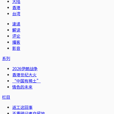
大陆
香港
台湾
速递
解读
评论
播客
影音
系列
2026伊朗战争
香港世纪大火
“中国有稀土”
情色的未来
栏目
返工这回事
不重磅记者自留地