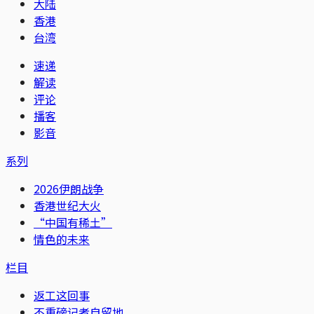
大陆
香港
台湾
速递
解读
评论
播客
影音
系列
2026伊朗战争
香港世纪大火
“中国有稀土”
情色的未来
栏目
返工这回事
不重磅记者自留地