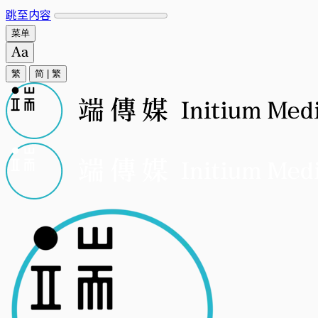
跳至内容
菜单
繁
简
|
繁