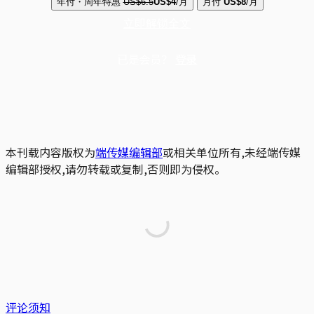
年付・周年特惠
US$6.5
US$4
/月
月付
US$8
/月
立即解锁全文
已是会员？
登录
本刊载内容版权为
端传媒编辑部
或相关单位所有,未经端传媒
编辑部授权,请勿转载或复制,否则即为侵权。
评论须知