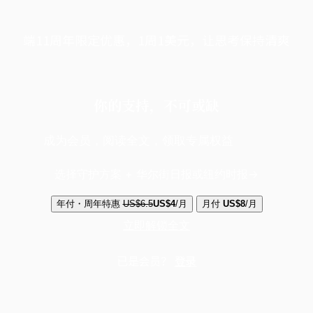
端11周年限定优惠，1周1美元，让思考保持清爽
你的支持，不可或缺
成为会员，阅读全文，领取专属权益
选择守护方案 + 华尔街日报或纽约时报
年付・周年特惠
US$6.5
US$4
/月
月付
US$8
/月
立即解锁全文
已是会员？
登录