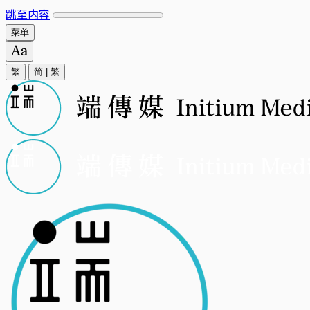
跳至内容
菜单
繁
简
|
繁