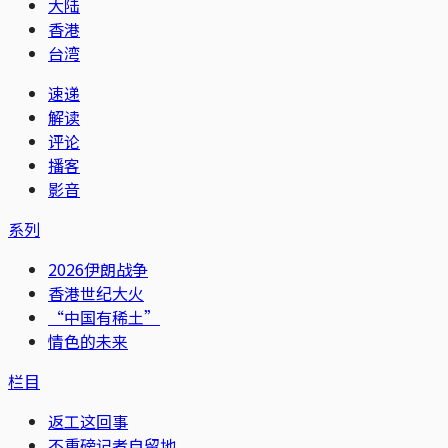
大陆
香港
台湾
速递
解读
评论
播客
影音
系列
2026伊朗战争
香港世纪大火
“中国有稀土”
情色的未来
栏目
返工这回事
不重磅记者自留地