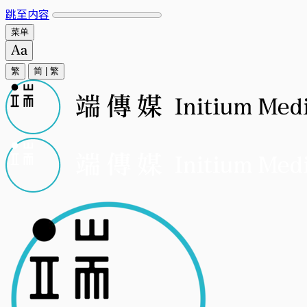
跳至内容
菜单
繁
简
|
繁