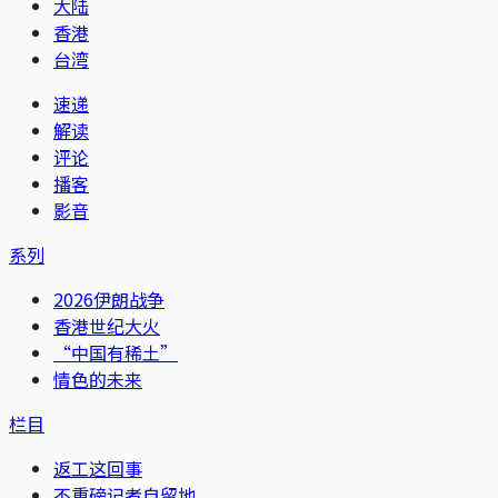
大陆
香港
台湾
速递
解读
评论
播客
影音
系列
2026伊朗战争
香港世纪大火
“中国有稀土”
情色的未来
栏目
返工这回事
不重磅记者自留地