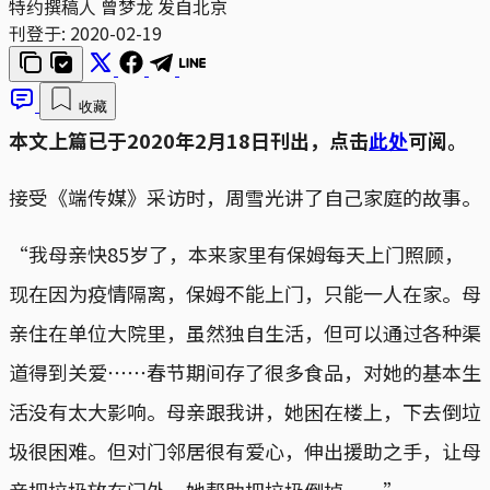
特约撰稿人 曾梦龙 发自北京
刊登于:
2020-02-19
收藏
本文上篇已于2020年2月18日刊出，点击
此处
可阅。
接受《端传媒》采访时，周雪光讲了自己家庭的故事。
“我母亲快85岁了，本来家里有保姆每天上门照顾，
现在因为疫情隔离，保姆不能上门，只能一人在家。母
亲住在单位大院里，虽然独自生活，但可以通过各种渠
道得到关爱⋯⋯春节期间存了很多食品，对她的基本生
活没有太大影响。母亲跟我讲，她困在楼上，下去倒垃
圾很困难。但对门邻居很有爱心，伸出援助之手，让母
亲把垃圾放在门外，她帮助把垃圾倒掉⋯⋯”