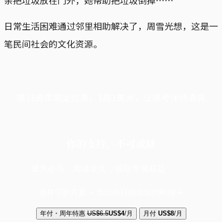
日常生活困难通过邻里相助解决了，周雪光想，这是一
笔民间社会的文化资源。
端11周年限定优惠，1周1美元，让思考保持清爽
你的支持，不可或缺
成为会员，阅读全文，领取专属权益
选择守护方案 + 华尔街日报或纽约时报
年付・周年特惠
US$6.5
US$4
/月
月付
US$8
/月