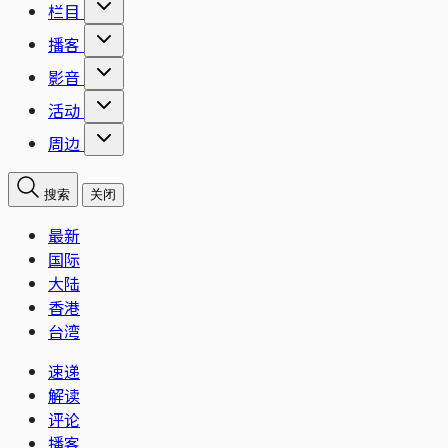
栏目
播客
影音
活动
周边
搜索
关闭
最新
国际
大陆
香港
台湾
速递
解读
评论
播客