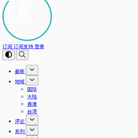
订阅
订阅支持
登录
最新
地域
国际
大陆
香港
台湾
评论
系列