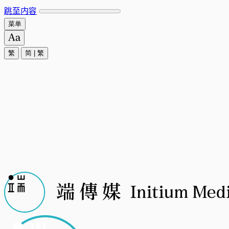
跳至内容
菜单
繁
简
|
繁