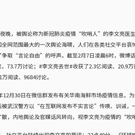
这个夜晚，被舆论称为新冠肺炎疫情“吹哨人”的李文亮医
国全网范围最大的一次舆论海啸，人们在各类社交平台哀
争取“言论自由”的呼声。截至2月7日凌晨6时，微博
读，73.7万讨论；#李文亮去世#收获了2.3亿阅读、20.
.1万阅读、9684讨论。
9年12月30日在微信群发布有关华南海鲜市场疫情信息，
后被武汉警方以“在互联网发布不实言论”传唤、训诫，
扩散，内地舆论及官媒话风转向，视李文亮为疫情的“吹
左右，社交平台陆续出现李文亮的死讯；22点40分，《环