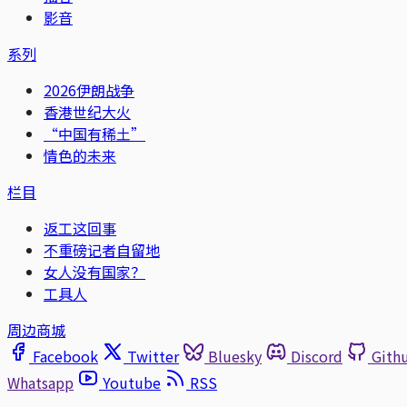
影音
系列
2026伊朗战争
香港世纪大火
“中国有稀土”
情色的未来
栏目
返工这回事
不重磅记者自留地
女人没有国家？
工具人
周边商城
Facebook
Twitter
Bluesky
Discord
Gith
Whatsapp
Youtube
RSS