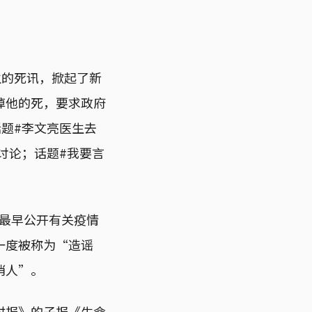
生的死讯，掀起了新
悼他的死，要求政府
话题#李文亮医生去
9万讨论；话题#我要言
为最早公开有关疫情
一度被称为“造谣
哨人”。
球时报》的子报《生命