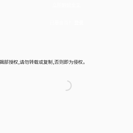
立即解锁全文
已是会员？
登录
辑部授权,请勿转载或复制,否则即为侵权。