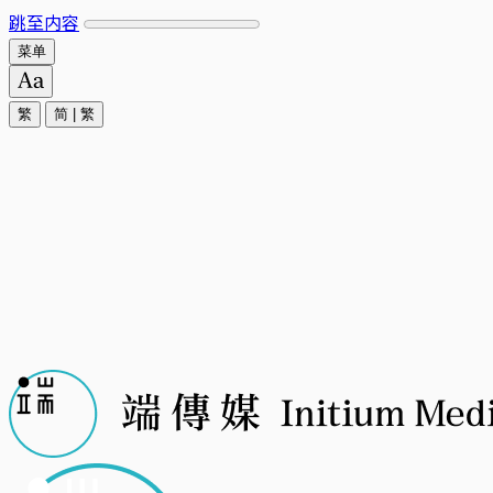
跳至内容
菜单
繁
简
|
繁