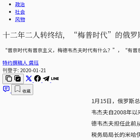
政治
社会
风物
十二年二人转终结，“梅普时代”的俄罗
“普京时代有普京主义，梅德韦杰夫时代有什么？”，“有普
特约撰稿人 龚珏
刊登于:
2020-01-21
收藏
1月15日，俄罗
韦杰夫自2008年
德韦杰夫担任此前
税务局局长的米哈伊尔·