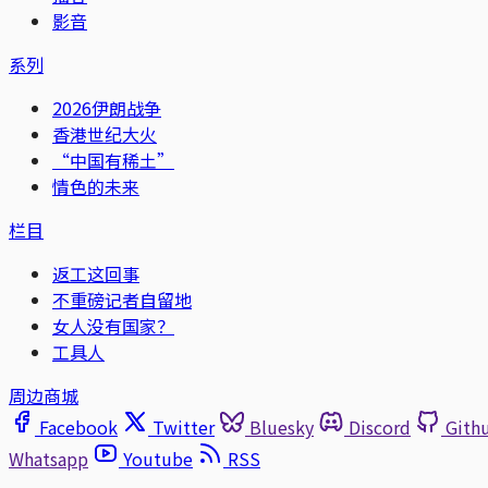
影音
系列
2026伊朗战争
香港世纪大火
“中国有稀土”
情色的未来
栏目
返工这回事
不重磅记者自留地
女人没有国家？
工具人
周边商城
Facebook
Twitter
Bluesky
Discord
Gith
Whatsapp
Youtube
RSS