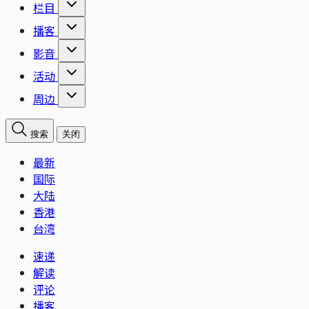
栏目
播客
影音
活动
周边
搜索
关闭
最新
国际
大陆
香港
台湾
速递
解读
评论
播客