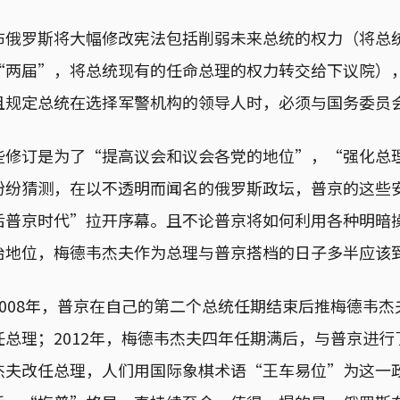
布俄罗斯将大幅修改宪法包括削弱未来总统的权力（将总
“两届”，将总统现有的任命总理的权力转交给下议院）
且规定总统在选择军警机构的领导人时，必须与国务委员
些修订是为了“提高议会和议会各党的地位”，“强化总
纷纷猜测，在以不透明而闻名的俄罗斯政坛，普京的这些
普京时代”拉开序幕。且不论普京将如何利用各种明暗操
治地位，梅德韦杰夫作为总理与普京搭档的日子多半应该
008年，普京在自己的第二个总统任期结束后推梅德韦
总理；2012年，梅德韦杰夫四年任期满后，与普京进
夫改任总理，人们用国际象棋术语“王车易位”为这一政