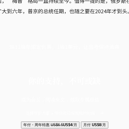
，“梅普”格局一直持续至今。值得一提的是，俄罗斯在
大到六年，普京的总统任期，也随之要在2024年才到头
端11周年限定优惠，1周1美元，让思考保持清爽
你的支持，不可或缺
成为会员，阅读全文，领取专属权益
选择守护方案 + 华尔街日报或纽约时报
年付・周年特惠
US$6.5
US$4
/月
月付
US$8
/月