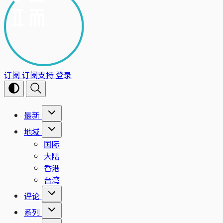
订阅
订阅支持
登录
最新
地域
国际
大陆
香港
台湾
评论
系列