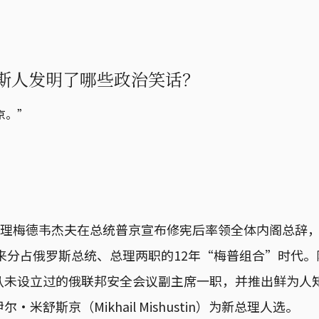
斯人发明了哪些政治笑话？
京。”
斯总理梅德韦杰夫在总统普京宣布修宪后率领全体内阁总辞
以来分占俄罗斯总统、总理两职的12年“梅普组合”时代
从未设立过的俄联邦安全会议副主席一职，并推出鲜为人
米舒斯京（Mikhail Mishustin）为新总理人选。