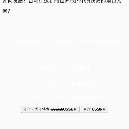
如何发展？台湾在这新的世界秩序中所扮演的角色为
何？
端11周年限定优惠，1周1美元，让思考保持清爽
你的支持，不可或缺
成为会员，阅读全文，领取专属权益
选择守护方案 + 华尔街日报或纽约时报
年付・周年特惠
US$6.5
US$4
/月
月付
US$8
/月
立即解锁全文