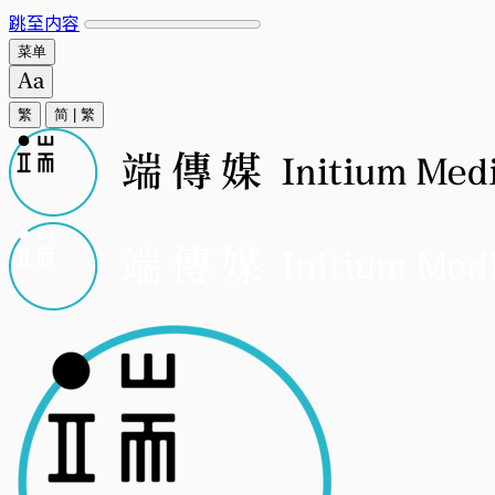
跳至内容
菜单
繁
简
|
繁