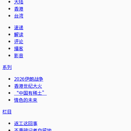
大陆
香港
台湾
速递
解读
评论
播客
影音
系列
2026伊朗战争
香港世纪大火
“中国有稀土”
情色的未来
栏目
返工这回事
不重磅记者自留地