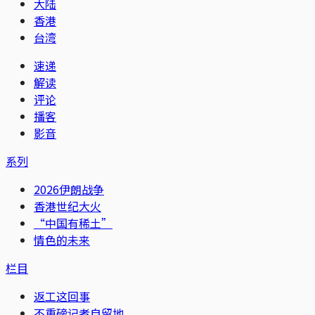
大陆
香港
台湾
速递
解读
评论
播客
影音
系列
2026伊朗战争
香港世纪大火
“中国有稀土”
情色的未来
栏目
返工这回事
不重磅记者自留地