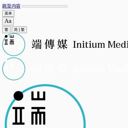
跳至内容
菜单
繁
简
|
繁