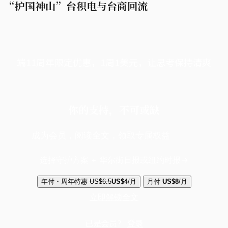
“护国神山”台积电与台商回流
端11周年限定优惠，1周1美元，让思考保持清爽
你的支持，不可或缺
成为会员，阅读全文，领取专属权益
选择守护方案 + 华尔街日报或纽约时报
年付・周年特惠
US$6.5
US$4
/月
月付
US$8
/月
立即解锁全文
已是会员？
登录