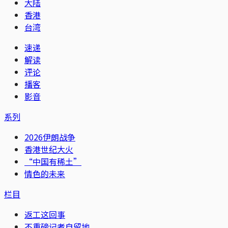
大陆
香港
台湾
速递
解读
评论
播客
影音
系列
2026伊朗战争
香港世纪大火
“中国有稀土”
情色的未来
栏目
返工这回事
不重磅记者自留地