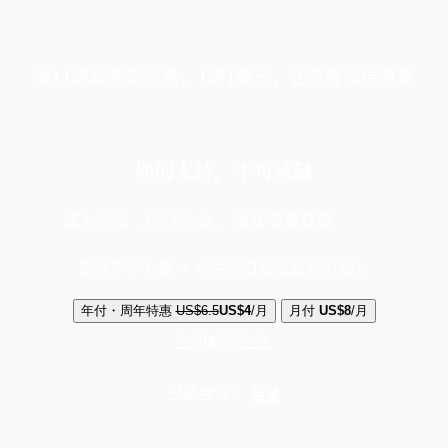
端11周年限定优惠，1周1美元，让思考保持清爽
你的支持，不可或缺
成为会员，阅读全文，领取专属权益
选择守护方案 + 华尔街日报或纽约时报
年付・周年特惠
US$6.5
US$4
/月
月付
US$8
/月
立即解锁全文
已是会员？
登录