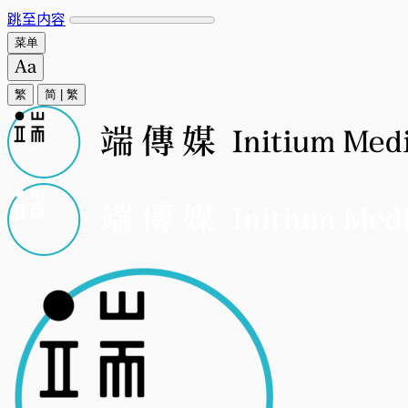
跳至内容
菜单
繁
简
|
繁