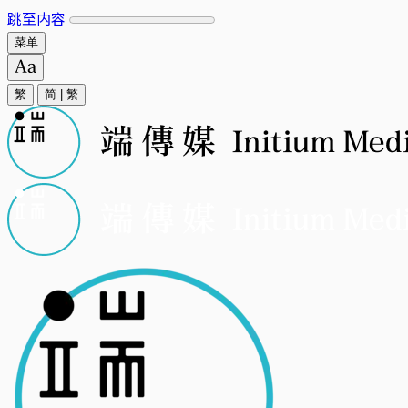
跳至内容
菜单
繁
简
|
繁