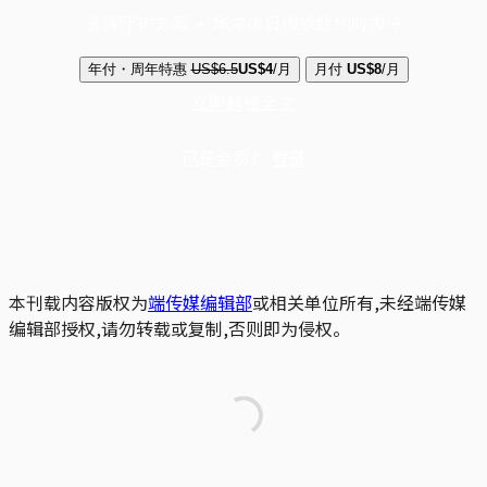
选择守护方案 + 华尔街日报或纽约时报
年付・周年特惠
US$6.5
US$4
/月
月付
US$8
/月
立即解锁全文
已是会员？
登录
本刊载内容版权为
端传媒编辑部
或相关单位所有,未经端传媒
编辑部授权,请勿转载或复制,否则即为侵权。