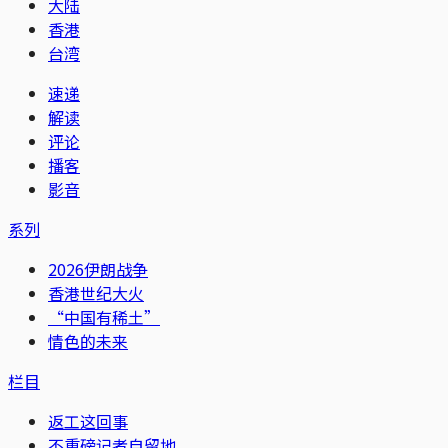
大陆
香港
台湾
速递
解读
评论
播客
影音
系列
2026伊朗战争
香港世纪大火
“中国有稀土”
情色的未来
栏目
返工这回事
不重磅记者自留地