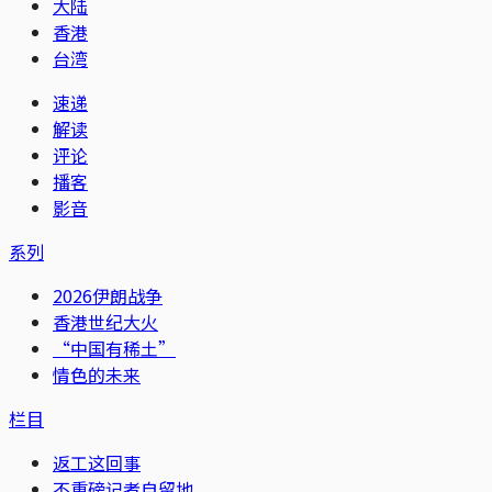
大陆
香港
台湾
速递
解读
评论
播客
影音
系列
2026伊朗战争
香港世纪大火
“中国有稀土”
情色的未来
栏目
返工这回事
不重磅记者自留地