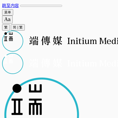
跳至内容
菜单
繁
简
|
繁