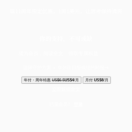
端11周年限定优惠，1周1美元，让思考保持清爽
你的支持，不可或缺
成为会员，阅读全文，领取专属权益
选择守护方案 + 华尔街日报或纽约时报
年付・周年特惠
US$6.5
US$4
/月
月付
US$8
/月
立即解锁全文
已是会员？
登录