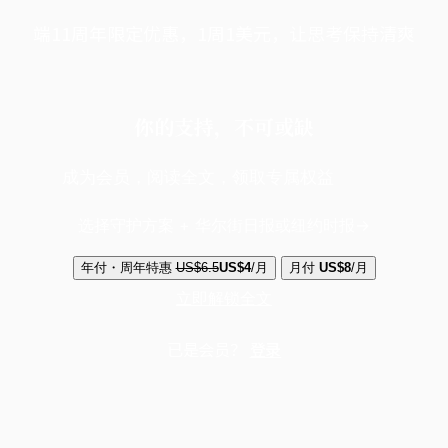
端11周年限定优惠，1周1美元，让思考保持清爽
你的支持，不可或缺
成为会员，阅读全文，领取专属权益
选择守护方案 + 华尔街日报或纽约时报
年付・周年特惠
US$6.5
US$4
/月
月付
US$8
/月
立即解锁全文
已是会员？
登录