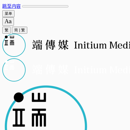
跳至内容
菜单
繁
简
|
繁