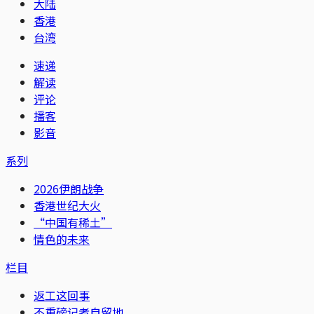
大陆
香港
台湾
速递
解读
评论
播客
影音
系列
2026伊朗战争
香港世纪大火
“中国有稀土”
情色的未来
栏目
返工这回事
不重磅记者自留地