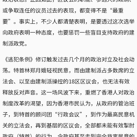
或争取连任的议员过去的表现，都变得不是“最重
要”。事实上，不少人都清楚表明，是要透过这次选举
向政府表明一种态度，也要惩罚一些盲目支持政府的建
制派政党。
《逃犯条例》修订触发过去几个月的政治对立及社会动
荡。特首林郑月娥轻视民意，而由建制派占多数席的立
法会、以至由建制派操控的18区区议会，也无法有效
释放反对声音。这一场风波下来，重燃了香港人对政治
制度改革的渴望，因为香港市民认为，从政府的管治班
子，到特首的顾问团“行政会议”，到作为最高民意机
关的立法会，再到基层的区议会，全部都未能有效掣肘
政府（特首）的行为，令政府甚至走到完全背离民意的