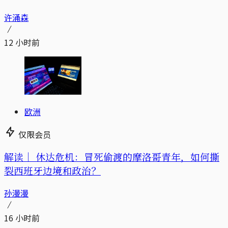
许涌森
12 小时前
欧洲
仅限会员
解读｜
休达危机：冒死偷渡的摩洛哥青年，如何撕
裂西班牙边境和政治？
孙漫漫
16 小时前