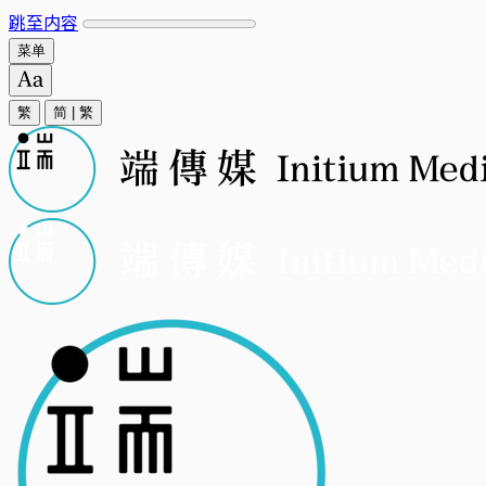
跳至内容
菜单
繁
简
|
繁