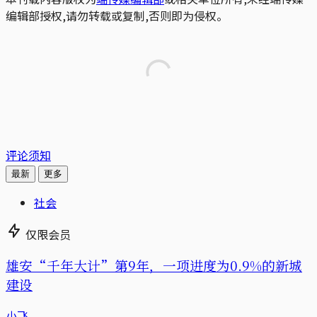
编辑部授权,请勿转载或复制,否则即为侵权。
评论须知
最新
更多
社会
仅限会员
雄安“千年大计”第9年，一项进度为0.9%的新城
建设
小飞