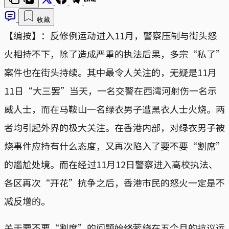
收藏
【编按】：反修例运动进入11月，警察压制与街头怒
火相持不下，除了造成严重的执法后果，多宗“私了”
案件也在街头持续。其中最令人关注的，无疑是11月
11日“大三罢”当天，一名交警在西湾河射伤一名示
威人士，而在马鞍山一名绿衣男子遭黑衣人士火烧。两
者均引起外界的极大关注。在香港内部，对绿衣男子被
烧事件应持有什么态度，又再次陷入了要不要“割席”
的尴尬处境。而在经过11月12日警察进入高校执法、
各区再次“开花”抗争之后，香港市民的怒火一定是不
减反增的。
关于要不要“割席”的问题始终萦绕在五个月的抗议运