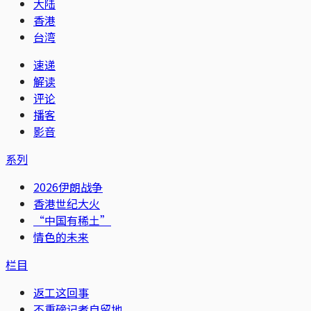
大陆
香港
台湾
速递
解读
评论
播客
影音
系列
2026伊朗战争
香港世纪大火
“中国有稀土”
情色的未来
栏目
返工这回事
不重磅记者自留地