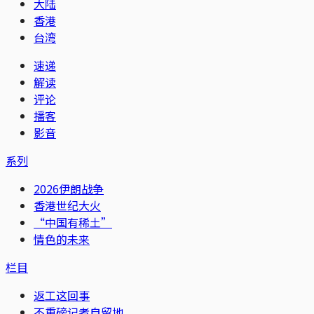
大陆
香港
台湾
速递
解读
评论
播客
影音
系列
2026伊朗战争
香港世纪大火
“中国有稀土”
情色的未来
栏目
返工这回事
不重磅记者自留地