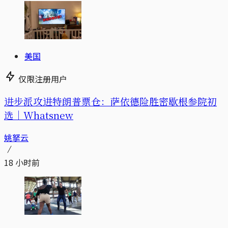
美国
仅限注册用户
进步派攻进特朗普票仓：萨依德险胜密歇根参院初
选｜Whatsnew
姚拏云
18 小时前