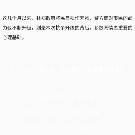
这几个月以来，林郑政府将民意视作无物，警方面对市民的武
力也不断升级，则是本次抗争升级的背后，多数同情者重要的
心理基础。
端11周年限定优惠，1周1美元，让思考保持清爽
你的支持，不可或缺
成为会员，阅读全文，领取专属权益
选择守护方案 + 华尔街日报或纽约时报