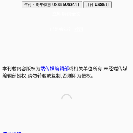
年付・周年特惠
US$6.5
US$4
/月
月付
US$8
/月
立即解锁全文
已是会员？
登录
本刊载内容版权为
端传媒编辑部
或相关单位所有,未经端传媒
编辑部授权,请勿转载或复制,否则即为侵权。