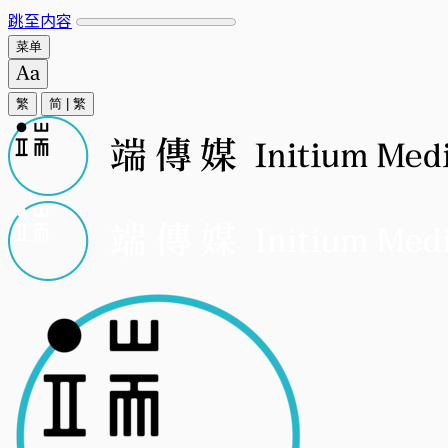
跳至内容
菜单
繁
简
|
繁