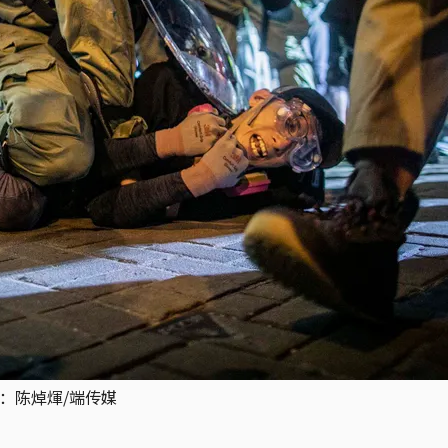
摄：陈焯煇/端传媒