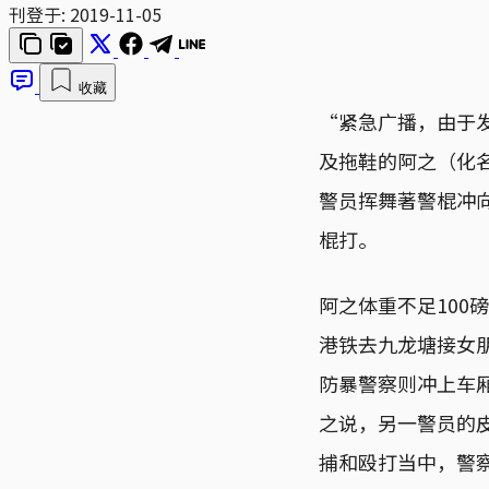
刊登于:
2019-11-05
收藏
“紧急广播，由于
及拖鞋的阿之（化
警员挥舞著警棍冲
棍打。
阿之体重不足100
港铁去九龙塘接女
防暴警察则冲上车
之说，另一警员的
捕和殴打当中，警