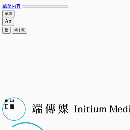
跳至内容
菜单
繁
简
|
繁