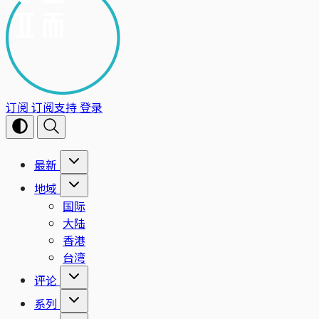
订阅
订阅支持
登录
最新
地域
国际
大陆
香港
台湾
评论
系列