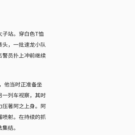
太子站。穿白色T恤
转头，一批速龙小队
名警员扑上冲前继续
示，他当时正准备坐
另一列车视察，其时
力压著阿之上身。阿
嘴喷射。在持续的抓
法集结。