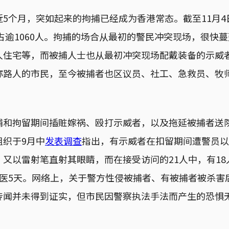
5个月，突如起来的拘捕已经成为香港常态。截至11月4
生占逾1060人。拘捕的场合从最初的警民冲突现场，很快
人住宅等，而被捕人士也从最初冲突现场配戴装备的示威
称路人的市民，至今被捕者也区议员、社工、急救员、牧
捕和拘留期间插赃嫁祸、殴打示威者，以及拖延被捕者送
组织于9月中
发表调查
指出，有示威者在扣留期间遭警员以
又以雷射笔直射其眼睛，而在接受访问的21人中，有1
留医5天。网络上，关于警方性侵被捕者、有被捕者被杀害
传闻并未得到证实，但市民因警察执法手法而产生的恐惧