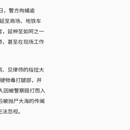
日，警方拘捕逾
蔓延至商场、地铁车
者，延伸至如阿之一
师，甚至在现场工作
院、见律师的指控大
硬物毒打腿部，并
8人因被警察殴打而入
后被抛尸大海的传闻
无法忽视。