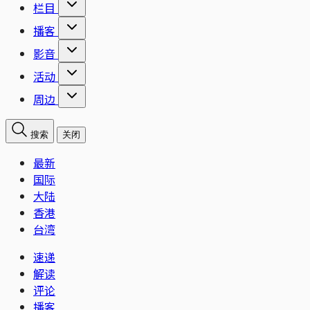
栏目
播客
影音
活动
周边
搜索
关闭
最新
国际
大陆
香港
台湾
速递
解读
评论
播客