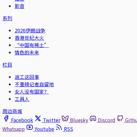
影音
系列
2026伊朗战争
香港世纪大火
“中国有稀土”
情色的未来
栏目
返工这回事
不重磅记者自留地
女人没有国家？
工具人
周边商城
Facebook
Twitter
Bluesky
Discord
Gith
Whatsapp
Youtube
RSS