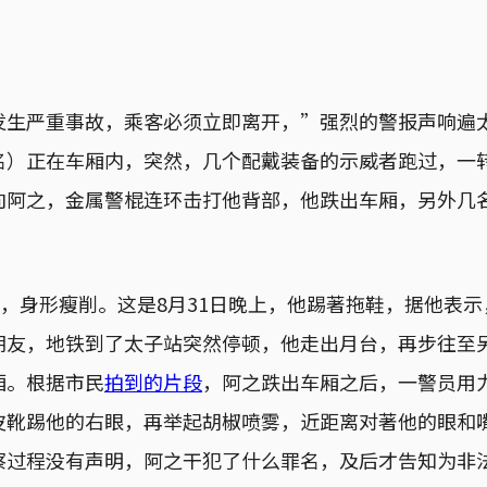
发生严重事故，乘客必须立即离开，”强烈的警报声响遍
名）正在车厢内，突然，几个配戴装备的示威者跑过，一
向阿之，金属警棍连环击打他背部，他跌出车厢，另外几
磅，身形瘦削。这是8月31日晚上，他踢著拖鞋，据他表
朋友，地铁到了太子站突然停顿，他走出月台，再步往至
厢。根据市民
拍到的片段
，阿之跌出车厢之后，一警员用
皮靴踢他的右眼，再举起胡椒喷雾，近距离对著他的眼和
察过程没有声明，阿之干犯了什么罪名，及后才告知为非