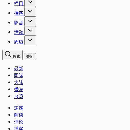
栏目
播客
影音
活动
周边
搜索
关闭
最新
国际
大陆
香港
台湾
速递
解读
评论
播客