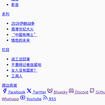
影音
系列
2026伊朗战争
香港世纪大火
“中国有稀土”
情色的未来
栏目
返工这回事
不重磅记者自留地
女人没有国家？
工具人
周边商城
Facebook
Twitter
Bluesky
Discord
Gith
Whatsapp
Youtube
RSS