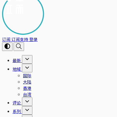
订阅
订阅支持
登录
最新
地域
国际
大陆
香港
台湾
评论
系列