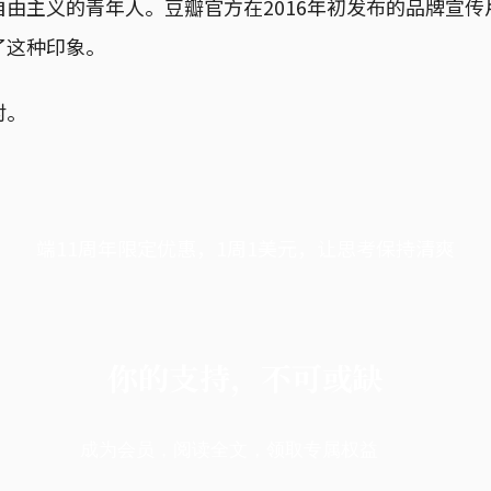
由主义的青年人。豆瓣官方在2016年初发布的品牌宣传
了这种印象。
对。
端11周年限定优惠，1周1美元，让思考保持清爽
你的支持，不可或缺
成为会员，阅读全文，领取专属权益