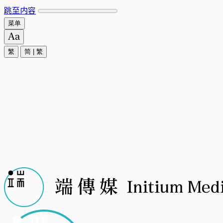
跳至内容
菜单
繁
简
|
繁