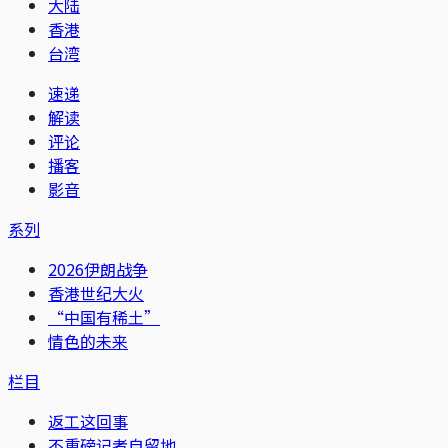
大陆
香港
台湾
速递
解读
评论
播客
影音
系列
2026伊朗战争
香港世纪大火
“中国有稀土”
情色的未来
栏目
返工这回事
不重磅记者自留地