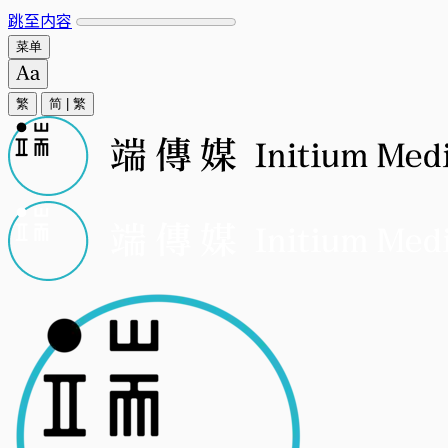
跳至内容
菜单
繁
简
|
繁