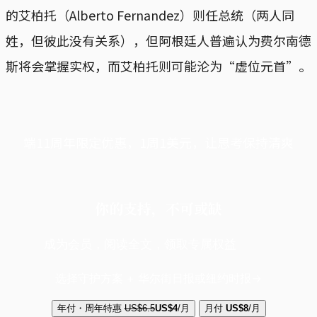
的艾柏托（Alberto Fernandez）则任总统（两人同
姓，但彼此没有关系），但阿根廷人普遍认为费尔南德
斯将会掌握实权，而艾柏托则可能沦为“虚位元首”。
端11周年限定优惠，1周1美元，让思考保持清爽
你的支持，不可或缺
成为会员，阅读全文，领取专属权益
选择守护方案 + 华尔街日报或纽约时报
年付・周年特惠
US$6.5
US$4
/月
月付
US$8
/月