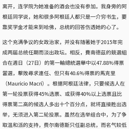
离开，连学院为她准备的酒会也没有参加。我身旁的阿
根廷同学说，她和很多阿根廷人都只是一介穷书生，要
靠奖学金才能来到哈佛，总统的回答伤透她的心了。
这个充满争议的女政治家，并没有随著她于2015年完
成两届总统任期而淡出政坛。相反，費南德茲的競選組
合在週日（27日）的第一輪總統選舉中以47.88%得票
當選，擊敗尋求連任、但只有40.6%得票的馬克里
（Mauricio Macri）。根据阿根廷法律，只要候选人在
第一轮投票获得45%选票、或获得40%以上选票且比
得票第二高的候选人多出十个百分点，就将直接胜出选
举，无须进入第二轮投票。虽然在选举组合中，为了争
取温和派的支持，费尔南德斯只任副总统，而名气较低