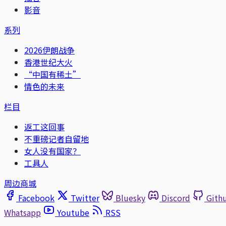
影音
系列
2026伊朗战争
香港世纪大火
“中国有稀土”
情色的未来
栏目
返工这回事
不重磅记者自留地
女人没有国家？
工具人
周边商城
Facebook
Twitter
Bluesky
Discord
Gith
Whatsapp
Youtube
RSS