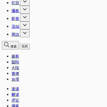
栏目
播客
影音
活动
周边
搜索
关闭
最新
国际
大陆
香港
台湾
速递
解读
评论
播客