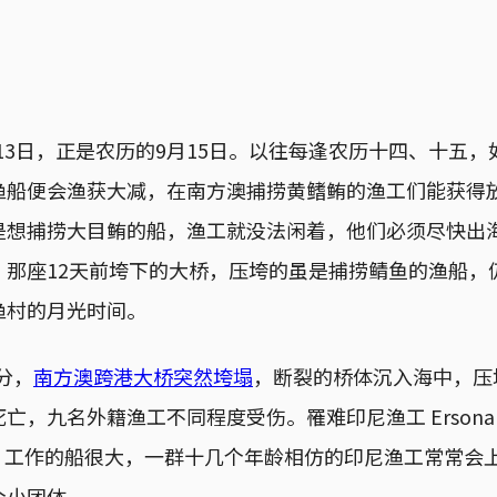
0月13日，正是农历的9月15日。以往每逢农历十四、十五
渔船便会渔获大减，在南方澳捕捞黄鳍鲔的渔工们能获得
是想捕捞大目鲔的船，渔工就没法闲着，他们必须尽快出
，那座12天前垮下的大桥，压垮的虽是捕捞鲭鱼的渔船，
渔村的月光时间。
0分，
南方澳跨港大桥突然垮塌
，断裂的桥体沉入海中，压
亡，九名外籍渔工不同程度受伤。罹难印尼渔工 Ersona
rsona 工作的船很大，一群十几个年龄相仿的印尼渔工常常
个小团体。