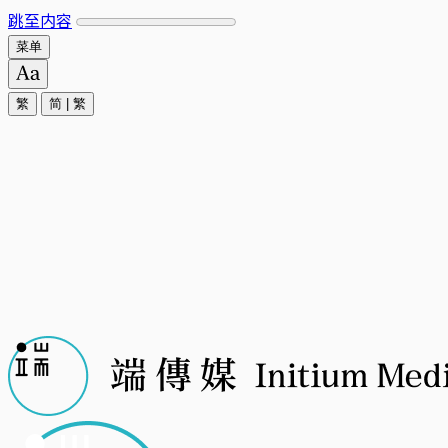
跳至内容
菜单
繁
简
|
繁