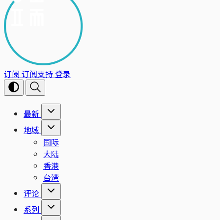
订阅
订阅支持
登录
最新
地域
国际
大陆
香港
台湾
评论
系列