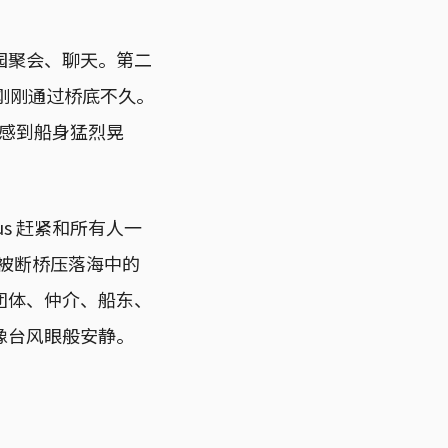
园聚会、聊天。第二
，刚刚通过桥底不久。
然感到船身猛烈晃
s 赶紧和所有人一
一样被断桥压落海中的
团体、仲介、船东、
像台风眼般安静。