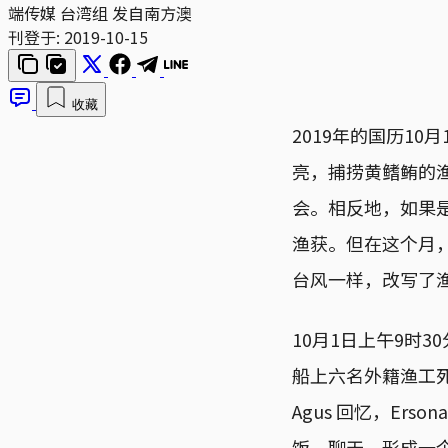
端传媒 台湾组 发自南方澳
刊登于:
2019-10-15
收藏
2019年的国历1
亮，捕捞黄鳍鲔的
会。相反地，如果
渔获。但在这个月
台风一样，改写了
10月1日上午9时3
船上六名外籍渔工死
Agus 回忆，E
饭、聊天，形成一