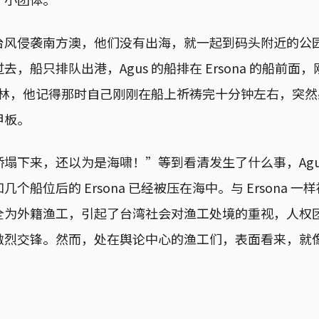
台风侵袭南方澳，他们没有出海，就一起到码头附近的公
，船只排队出港，Agus 的船排在 Ersona 的船前面
穆斯林，他记得那时自己刚刚在船上祈祷完十分钟左右，突
甲板。
塌下来，还以为是海啸！”等到看清发生了什么事，Agu
个船位后的 Ersona 已经被压在海中。与 Ersona 
全为外籍渔工，引起了台湾社会对渔工处境的重视，人权
激烈交锋。然而，处在舆论中心的渔工们，表面看来，就