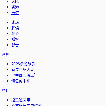
大陆
香港
台湾
速递
解读
评论
播客
影音
系列
2026伊朗战争
香港世纪大火
“中国有稀土”
情色的未来
栏目
返工这回事
不重磅记者自留地