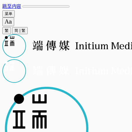
跳至内容
菜单
繁
简
|
繁