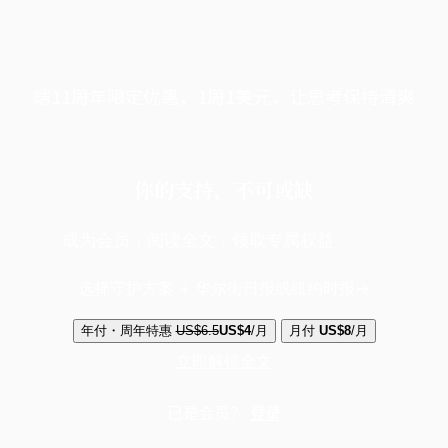
端11周年限定优惠，1周1美元，让思考保持清爽
你的支持，不可或缺
成为会员，阅读全文，领取专属权益
选择守护方案 + 华尔街日报或纽约时报
年付・周年特惠
US$6.5
US$4
/月
月付
US$8
/月
立即解锁全文
已是会员？
登录