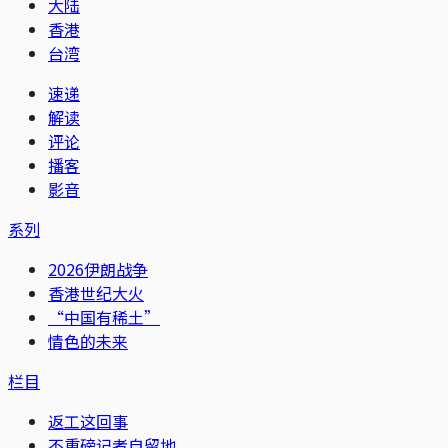
大陆
香港
台湾
速递
解读
评论
播客
影音
系列
2026伊朗战争
香港世纪大火
“中国有稀土”
情色的未来
栏目
返工这回事
不重磅记者自留地