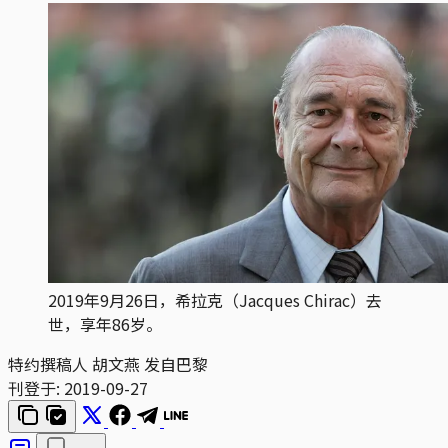
2019年9月26日，希拉克（Jacques Chirac）去
世，享年86岁。
特约撰稿人 胡文燕 发自巴黎
刊登于:
2019-09-27