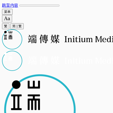
跳至内容
菜单
繁
简
|
繁