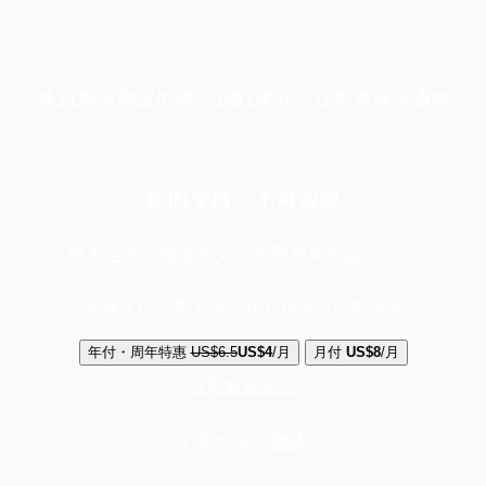
端11周年限定优惠，1周1美元，让思考保持清爽
你的支持，不可或缺
成为会员，阅读全文，领取专属权益
选择守护方案 + 华尔街日报或纽约时报
年付・周年特惠
US$6.5
US$4
/月
月付
US$8
/月
立即解锁全文
已是会员？
登录