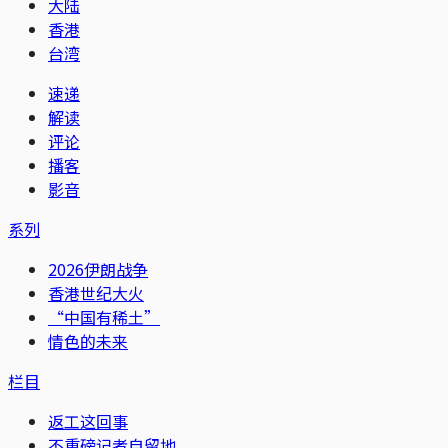
大陆
香港
台湾
速递
解读
评论
播客
影音
系列
2026伊朗战争
香港世纪大火
“中国有稀土”
情色的未来
栏目
返工这回事
不重磅记者自留地