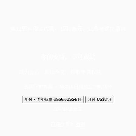
端11周年限定优惠，1周1美元，让思考保持清爽
你的支持，不可或缺
成为会员，阅读全文，领取专属权益
选择守护方案 + 华尔街日报或纽约时报
年付・周年特惠
US$6.5
US$4
/月
月付
US$8
/月
立即解锁全文
已是会员？
登录