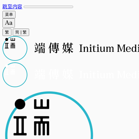
跳至内容
菜单
繁
简
|
繁