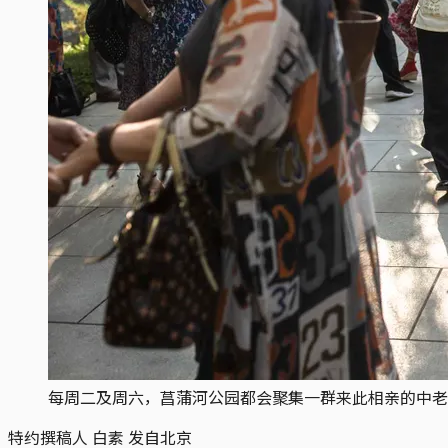
每周二及周六，菖蒲河公园都会聚集一群来此相亲的中老
特约撰稿人 白素 发自北京