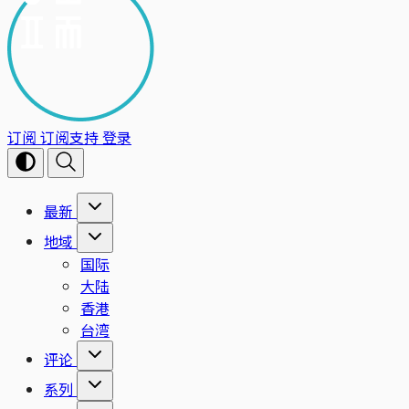
订阅
订阅支持
登录
最新
地域
国际
大陆
香港
台湾
评论
系列