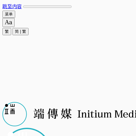
跳至内容
菜单
繁
简
|
繁