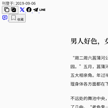
刊登于:
2019-09-06
收藏
男人好色，
“周二周六菖蒲河
园。”五月，菖蒲
五大相亲角。年过半
理身体各方面都在
不远处的舞池中央
了几曲。“老色鬼