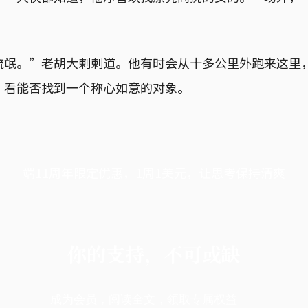
流氓。”老胡大剌剌道。他有时会从十多公里外跑来这里
，看能否找到一个称心如意的对象。
端11周年限定优惠，1周1美元，让思考保持清爽
你的支持，不可或缺
成为会员，阅读全文，领取专属权益