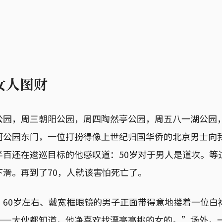
女人图财
公园，周三朝阳公园，周四陶然亭公园，周五八一湖公园
河公园东门，一位打扮得像上世纪归国华侨的北京男士向
百还在逡巡目标的他感叹道：50岁对于男人是道坎。等
下滑。再到了70，人就该害怕死亡了。
，60岁左右、戴宽框眼镜的男子正面带得意地搂着一位白
——大伙都知道，他净喜欢找漂亮高挑的女的。”场外，