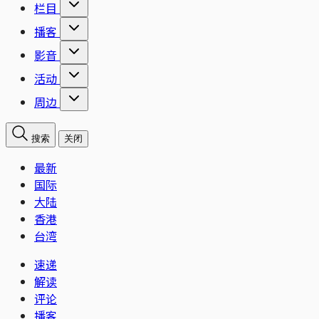
栏目
播客
影音
活动
周边
搜索
关闭
最新
国际
大陆
香港
台湾
速递
解读
评论
播客