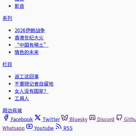
影音
系列
2026伊朗战争
香港世纪大火
“中国有稀土”
情色的未来
栏目
返工这回事
不重磅记者自留地
女人没有国家？
工具人
周边商城
Facebook
Twitter
Bluesky
Discord
Gith
Whatsapp
Youtube
RSS