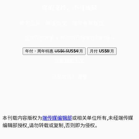
你的支持，不可或缺
成为会员，阅读全文，领取专属权益
选择守护方案 + 华尔街日报或纽约时报
年付・周年特惠
US$6.5
US$4
/月
月付
US$8
/月
立即解锁全文
已是会员？
登录
本刊载内容版权为
端传媒编辑部
或相关单位所有,未经端传媒
编辑部授权,请勿转载或复制,否则即为侵权。