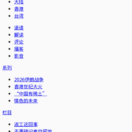
大陆
香港
台湾
速递
解读
评论
播客
影音
系列
2026伊朗战争
香港世纪大火
“中国有稀土”
情色的未来
栏目
返工这回事
不重磅记者自留地