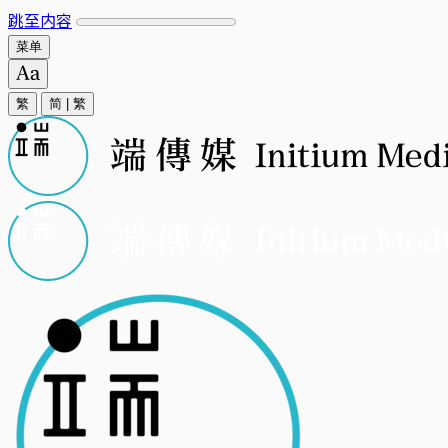
跳至内容
菜单
繁
简
|
繁