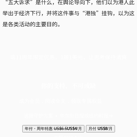
“五大诉求”是什么，在舆论导向下，他们以为港人此
举出于经济下行，并将这件事与“港独”挂钩，以为这
是各类活动的主要目的。
端11周年限定优惠，1周1美元，让思考保持清爽
你的支持，不可或缺
成为会员，阅读全文，领取专属权益
选择守护方案 + 华尔街日报或纽约时报
年付・周年特惠
US$6.5
US$4
/月
月付
US$8
/月