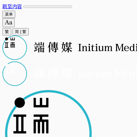
跳至内容
菜单
繁
简
|
繁