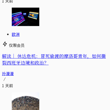
1 天前
欧洲
仅限会员
解读｜
休达危机：冒死偷渡的摩洛哥青年，如何撕
裂西班牙边境和政治？
孙漫漫
1 天前