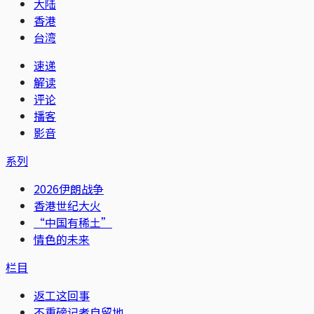
大陆
香港
台湾
速递
解读
评论
播客
影音
系列
2026伊朗战争
香港世纪大火
“中国有稀土”
情色的未来
栏目
返工这回事
不重磅记者自留地