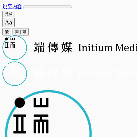
跳至内容
菜单
繁
简
|
繁