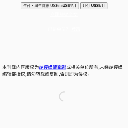
年付・周年特惠
US$6.5
US$4
/月
月付
US$8
/月
立即解锁全文
已是会员？
登录
本刊载内容版权为
端传媒编辑部
或相关单位所有,未经端传媒
编辑部授权,请勿转载或复制,否则即为侵权。