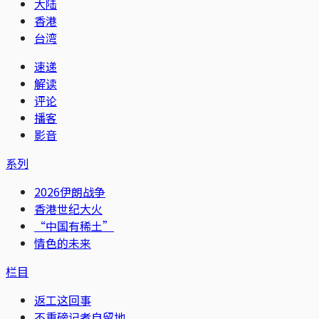
大陆
香港
台湾
速递
解读
评论
播客
影音
系列
2026伊朗战争
香港世纪大火
“中国有稀土”
情色的未来
栏目
返工这回事
不重磅记者自留地