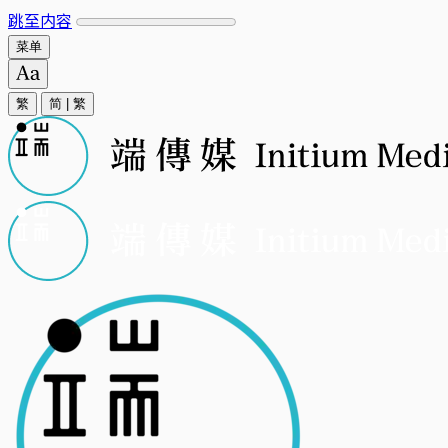
跳至内容
菜单
繁
简
|
繁