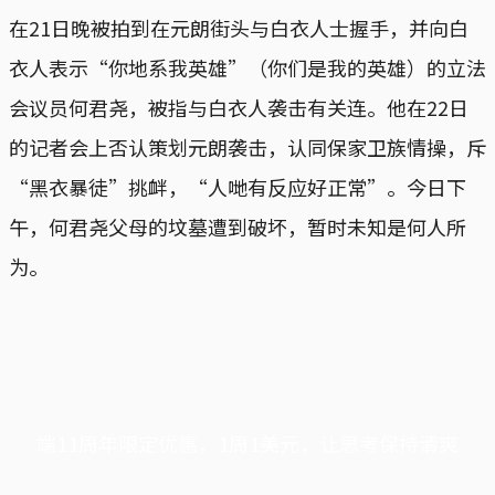
在21日晚被拍到在元朗街头与白衣人士握手，并向白
衣人表示“你地系我英雄”（你们是我的英雄）的立法
会议员何君尧，被指与白衣人袭击有关连。他在22日
的记者会上否认策划元朗袭击，认同保家卫族情操，斥
“黑衣暴徒”挑衅，“人哋有反应好正常”。今日下
午，何君尧父母的坟墓遭到破坏，暂时未知是何人所
为。
端11周年限定优惠，1周1美元，让思考保持清爽