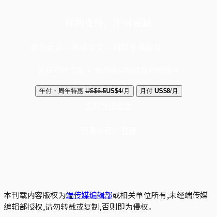
你的支持，不可或缺
成为会员，阅读全文，领取专属权益
选择守护方案 + 华尔街日报或纽约时报
年付・周年特惠
US$6.5
US$4
/月
月付
US$8
/月
立即解锁全文
已是会员？
登录
本刊载内容版权为
端传媒编辑部
或相关单位所有,未经端传媒
编辑部授权,请勿转载或复制,否则即为侵权。