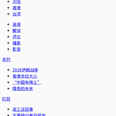
大陆
香港
台湾
速递
解读
评论
播客
影音
系列
2026伊朗战争
香港世纪大火
“中国有稀土”
情色的未来
栏目
返工这回事
不重磅记者自留地