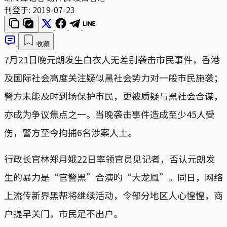
刊登于:
2019-07-23
收藏
7月21日晚元朗发生白衣人无差别袭击市民事件，香港
及国际社会高度关注疑似黑社会势力对一般市民施袭；
警方未能及时到场保护市民，更被质疑与黑社会合谋，
亦成为争议焦点之一。当晚袭击事件造成至少45人受
伤，警方至今拘捕6名涉案人士。
行政长官林郑月娥22日率领官员见记者，否认元朗发
生的暴力是“官警黑”合演旳“大龙鳯”。同日，网络
上流传新界黑帮将继续活动，令部分地区人心惶惶，商
户提早关门，市民足不出户。