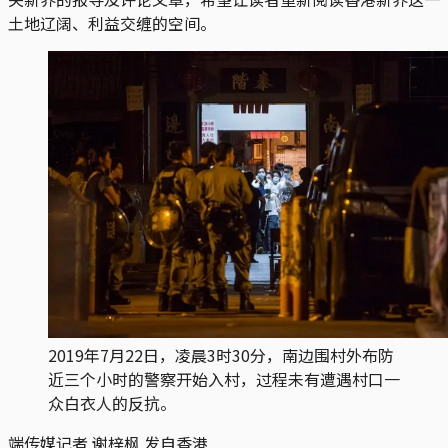
土地辽阔、利益交缠的空间。
2019年7月22日，凌晨3时30分，南边围村外布防
近三个小时的警察开始入村，过程未有遭遇村口一
众白衣人的反抗。
端传媒记者 谢梓枫 发自香港