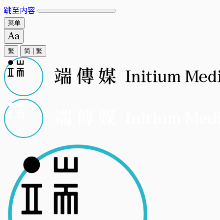
跳至内容
菜单
繁
简
|
繁