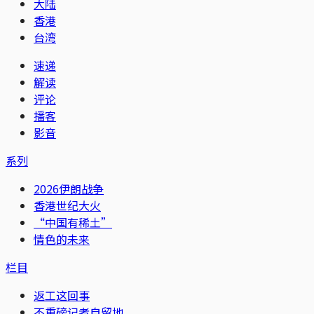
大陆
香港
台湾
速递
解读
评论
播客
影音
系列
2026伊朗战争
香港世纪大火
“中国有稀土”
情色的未来
栏目
返工这回事
不重磅记者自留地