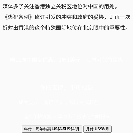
媒体多了关注香港独立关税区地位对中国的用处。
《逃犯条例》修订引发的冲突和政府的妥协，则再一次
折射出香港的这个特殊国际地位在北京眼中的重要性。
端11周年限定优惠，1周1美元，让思考保持清爽
你的支持，不可或缺
成为会员，阅读全文，领取专属权益
选择守护方案 + 华尔街日报或纽约时报
年付・周年特惠
US$6.5
US$4
/月
月付
US$8
/月