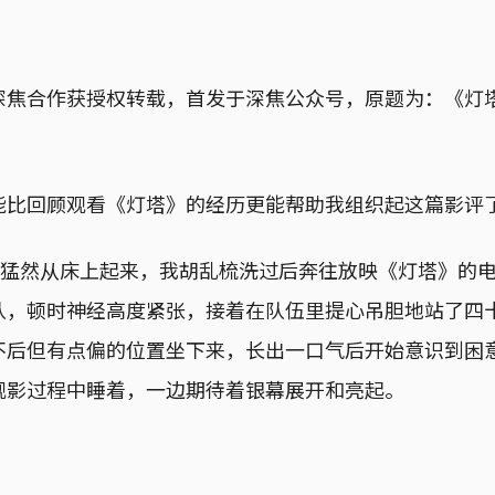
深焦合作获授权转载，首发于深焦公众号，原题为：《灯
能比回顾观看《灯塔》的经历更能帮助我组织起这篇影评
点多猛然从床上起来，我胡乱梳洗过后奔往放映《灯塔》的
队，顿时神经高度紧张，接着在队伍里提心吊胆地站了四
不后但有点偏的位置坐下来，长出一口气后开始意识到困
观影过程中睡着，一边期待着银幕展开和亮起。