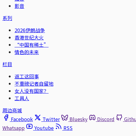
影音
系列
2026伊朗战争
香港世纪大火
“中国有稀土”
情色的未来
栏目
返工这回事
不重磅记者自留地
女人没有国家？
工具人
周边商城
Facebook
Twitter
Bluesky
Discord
Gith
Whatsapp
Youtube
RSS