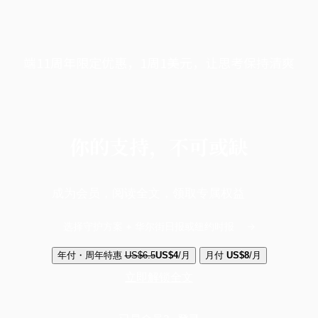
端11周年限定优惠，1周1美元，让思考保持清爽
你的支持，不可或缺
成为会员，阅读全文，领取专属权益
选择守护方案 + 华尔街日报或纽约时报
年付・周年特惠
US$6.5
US$4
/月
月付
US$8
/月
立即解锁全文