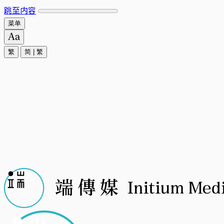
跳至内容
菜单
繁
简
|
繁