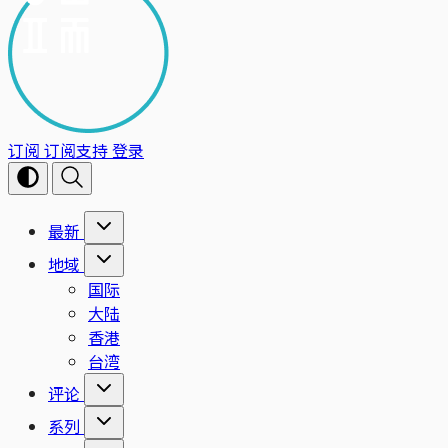
订阅
订阅支持
登录
最新
地域
国际
大陆
香港
台湾
评论
系列