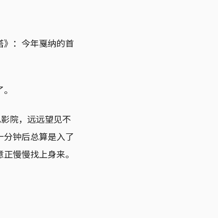
塔》：今年戛纳的首
了。
电影院，远远望见不
十分钟后总算是入了
意正慢慢找上身来。