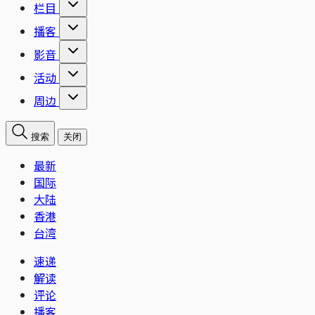
栏目
播客
影音
活动
周边
搜索
关闭
最新
国际
大陆
香港
台湾
速递
解读
评论
播客