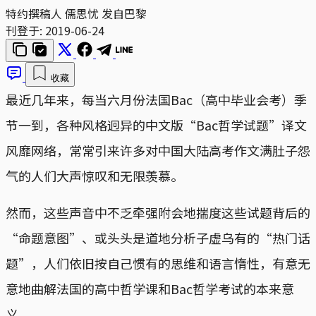
特约撰稿人 儒思忧 发自巴黎
刊登于:
2019-06-24
收藏
最近几年来，每当六月份法国Bac（高中毕业会考）季
节一到，各种风格迥异的中文版“Bac哲学试题”译文
风靡网络，常常引来许多对中国大陆高考作文满肚子怨
气的人们大声惊叹和无限羡慕。
然而，这些声音中不乏牵强附会地揣度这些试题背后的
“命题意图”、或头头是道地分析子虚乌有的“热门话
题”，人们依旧按自己惯有的思维和语言惰性，有意无
意地曲解法国的高中哲学课和Bac哲学考试的本来意
义。