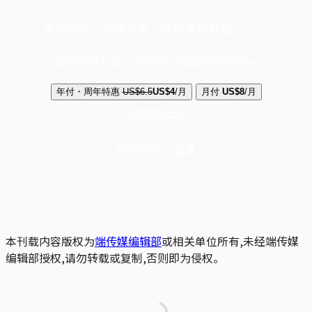
成为会员，阅读全文，领取专属权益
选择守护方案 + 华尔街日报或纽约时报
年付・周年特惠
US$6.5
US$4
/月
月付
US$8
/月
立即解锁全文
已是会员？
登录
本刊载内容版权为
端传媒编辑部
或相关单位所有,未经端传媒
编辑部授权,请勿转载或复制,否则即为侵权。