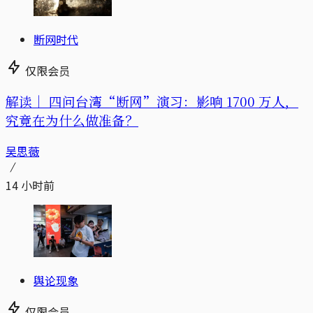
断网时代
仅限会员
解读｜
四问台湾“断网”演习：影响 1700 万人，
究竟在为什么做准备？
吴思薇
14 小时前
舆论现象
仅限会员