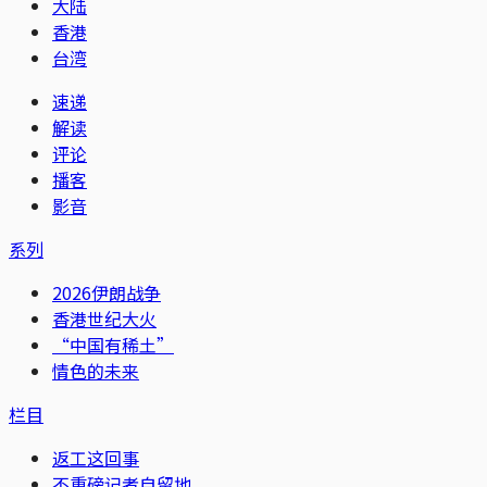
大陆
香港
台湾
速递
解读
评论
播客
影音
系列
2026伊朗战争
香港世纪大火
“中国有稀土”
情色的未来
栏目
返工这回事
不重磅记者自留地