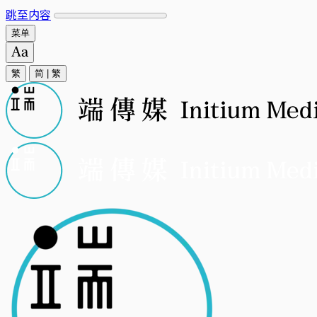
跳至内容
菜单
繁
简
|
繁