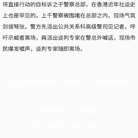
将直接行动的目标诉之于警察总部，在香港近年社运史
上也是罕见的。上千警察被围堵在总部之内，现场气氛
剑拔弩张。警方先派出公共关系科高级警司见记者，呼
吁示威者离场，再派出谈判专家在警总外喊话，现场市
民爆发嘘声，谈判专家随即离场。
端11周年限定优惠，1周1美元，让思考保持清爽
你的支持，不可或缺
成为会员，阅读全文，领取专属权益