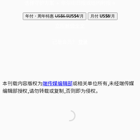
选择守护方案 + 华尔街日报或纽约时报
年付・周年特惠
US$6.5
US$4
/月
月付
US$8
/月
立即解锁全文
已是会员？
登录
本刊载内容版权为
端传媒编辑部
或相关单位所有,未经端传媒
编辑部授权,请勿转载或复制,否则即为侵权。