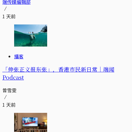
端传媒编辑部
1 天前
播客
「伸张正义报东张」，香港市民新日常｜端闻
Podcast
曾雪雯
1 天前