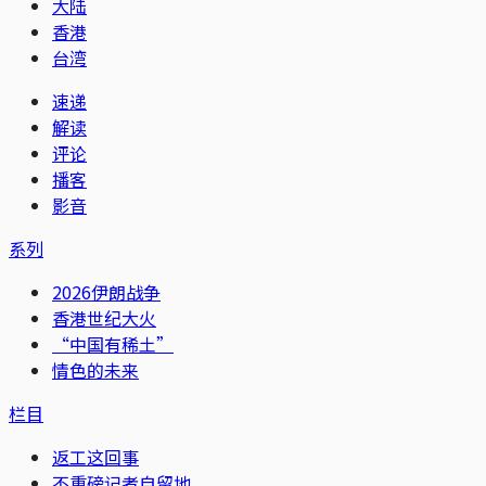
大陆
香港
台湾
速递
解读
评论
播客
影音
系列
2026伊朗战争
香港世纪大火
“中国有稀土”
情色的未来
栏目
返工这回事
不重磅记者自留地