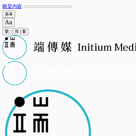
跳至内容
菜单
繁
简
|
繁