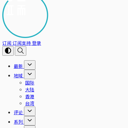
订阅
订阅支持
登录
最新
地域
国际
大陆
香港
台湾
评论
系列