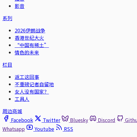
影音
系列
2026伊朗战争
香港世纪大火
“中国有稀土”
情色的未来
栏目
返工这回事
不重磅记者自留地
女人没有国家？
工具人
周边商城
Facebook
Twitter
Bluesky
Discord
Gith
Whatsapp
Youtube
RSS