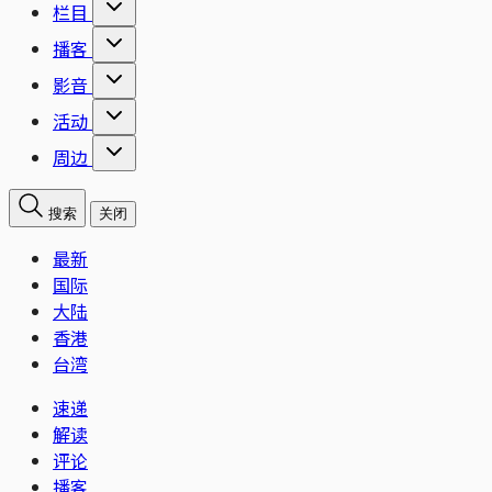
栏目
播客
影音
活动
周边
搜索
关闭
最新
国际
大陆
香港
台湾
速递
解读
评论
播客