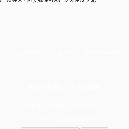
端11周年限定优惠，1周1美元，让思考保持清爽
你的支持，不可或缺
成为会员，阅读全文，领取专属权益
选择守护方案 + 华尔街日报或纽约时报