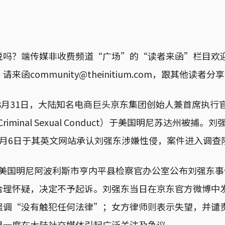
说吗？端传媒非收费频道“广场”的“读者来函”栏目欢
来函community@theinitium.com，跟其他读者
年8月31日，大陆知名电商巨头京东集团创始人兼首席执行
iminal Sexual Conduct）于美国明尼苏达州被捕
9月6日于其英文网站承认刘强东涉嫌性侵，案件进入调查
美国明尼阿波利斯市亨内平县检察官办公室公布刘强东事
合理怀疑，决定不予起诉。刘强东当日在京东官方微博中
强调“没有触犯任何法律”；女方律师则表示失望，并谴
果一度在大陆社交媒体引起广泛关注及争议。