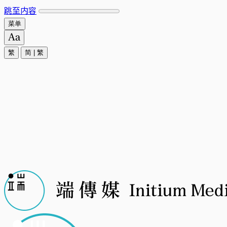
跳至内容
菜单
繁
简
|
繁