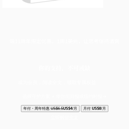
端11周年限定优惠，1周1美元，让思考保持清爽
你的支持，不可或缺
成为会员，阅读全文，领取专属权益
选择守护方案 + 华尔街日报或纽约时报
年付・周年特惠
US$6.5
US$4
/月
月付
US$8
/月
立即解锁全文