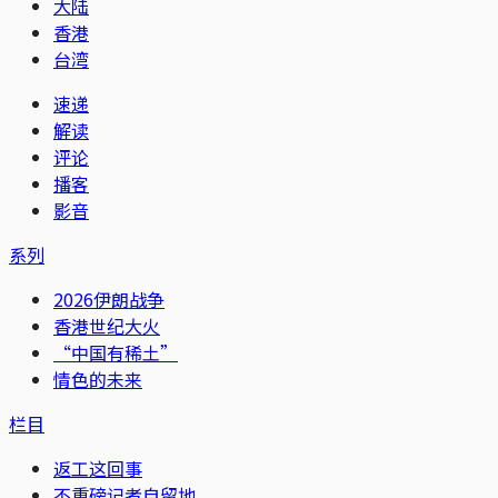
大陆
香港
台湾
速递
解读
评论
播客
影音
系列
2026伊朗战争
香港世纪大火
“中国有稀土”
情色的未来
栏目
返工这回事
不重磅记者自留地