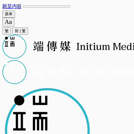
跳至内容
菜单
繁
简
|
繁