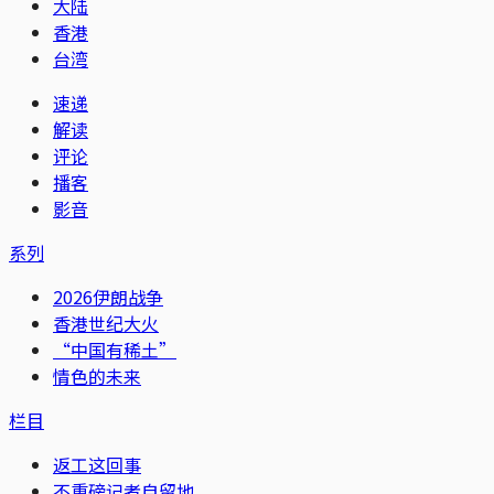
大陆
香港
台湾
速递
解读
评论
播客
影音
系列
2026伊朗战争
香港世纪大火
“中国有稀土”
情色的未来
栏目
返工这回事
不重磅记者自留地