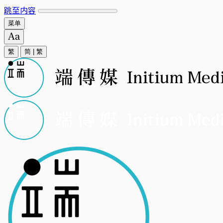
跳至内容
菜单
繁
简
|
繁