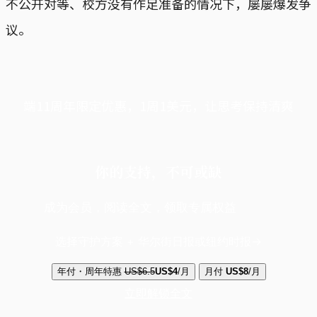
不公开对等、校方没有作足准备的情况下，屡屡爆发争
议。
端11周年限定优惠，1周1美元，让思考保持清爽
你的支持，不可或缺
成为会员，阅读全文，领取专属权益
选择守护方案 + 华尔街日报或纽约时报
年付・周年特惠
US$6.5
US$4
/月
月付
US$8
/月
立即解锁全文