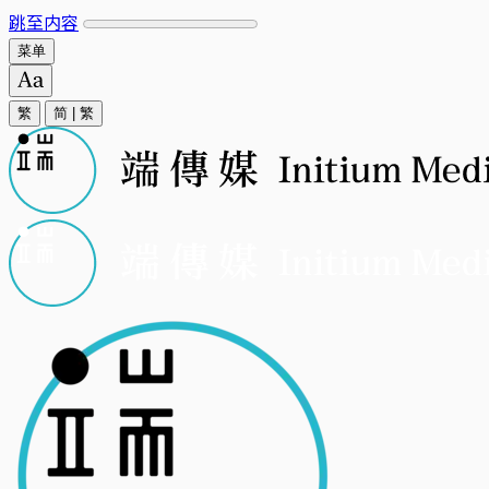
跳至内容
菜单
繁
简
|
繁