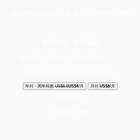
端11周年限定优惠，1周1美元，让思考保持清爽
你的支持，不可或缺
成为会员，阅读全文，领取专属权益
选择守护方案 + 华尔街日报或纽约时报
年付・周年特惠
US$6.5
US$4
/月
月付
US$8
/月
立即解锁全文
已是会员？
登录