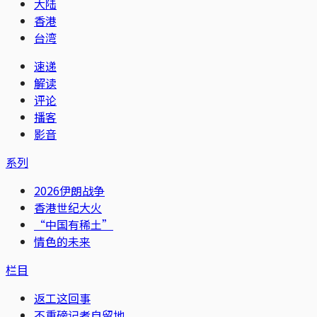
大陆
香港
台湾
速递
解读
评论
播客
影音
系列
2026伊朗战争
香港世纪大火
“中国有稀土”
情色的未来
栏目
返工这回事
不重磅记者自留地