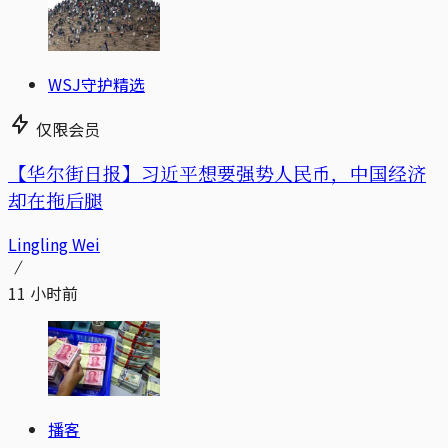
WSJ守护精选
仅限会员
【华尔街日报】习近平想要强势人民币，中国经济
却在拖后腿
Lingling Wei
11 小时前
播客