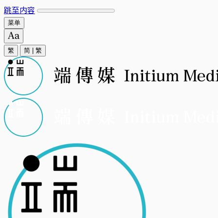
跳至内容
菜单
繁
简
|
繁