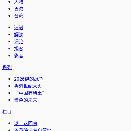
大陆
香港
台湾
速递
解读
评论
播客
影音
系列
2026伊朗战争
香港世纪大火
“中国有稀土”
情色的未来
栏目
返工这回事
不重磅记者自留地