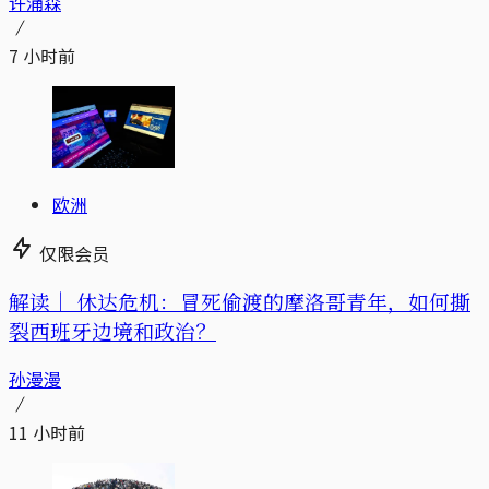
许涌森
7 小时前
欧洲
仅限会员
解读｜
休达危机：冒死偷渡的摩洛哥青年，如何撕
裂西班牙边境和政治？
孙漫漫
11 小时前