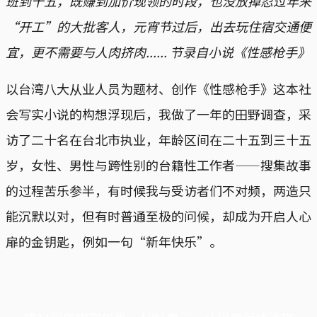
班到十五，既赚到加价现领的时段，也没放掉忍过年来
“开工”的大批客人，元宵节过后，出去玩住宿交通便
宜，更不需要与人肉挤肉...... 节录自小说《性感枪手》
以台湾八大从业人员为题材、创作《性感枪手》这本社
会写实小说的构想浮现后，我做了一年的田野调查，采
访了二十名在台北市执业，年龄区间在二十五到三十五
岁，女性、男性与跨性别的台籍性工作者——搜集故事
的过程苦乐参半，有时候我与受访者们不对频，两造只
能沉默以对，但有时普通至极的问候，却成为开启人心
扉的金钥匙，例如一句“新年快乐”。