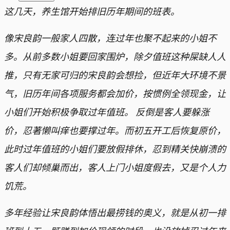
这几天，养生馆开始排旧历年期间的班表。
像宋良韵一般家人四散，连过年也聚不起来的小姐不
多。从前多数小姐要回家围炉，除夕值班这种屎缺人人
推，只有无家可归的宋良韵会想捡，但近年大环境不景
气，旧历年间各项服务都会加价，按惯例全领现金，让
小姐们开始积极争取过年值班。 反倒是客人要躲涨
价，忍著懒叫痒也要撑过年。而初五开工后恢复原价，
此时过年值班的小姐们要放假排休，忍到精关快崩溃的
客人们却倾巢而出，客人上门小姐度假去，又是个人力
饥荒。
多年经验让宋良韵体悟出最捞钱的奥义，就是从初一排