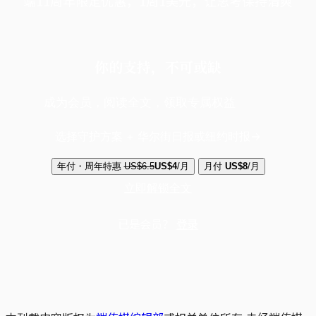
端11周年限定优惠，1周1美元，让思考保持清爽
你的支持，不可或缺
成为会员，阅读全文，领取专属权益
选择守护方案 + 华尔街日报或纽约时报
年付・周年特惠
US$6.5
US$4
/月
月付
US$8
/月
立即解锁全文
已是会员？
登录