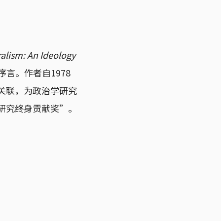
alism: An Ideology
撰序言。作者自1978
质关联，为政治学研究
学研究终身贡献奖”。