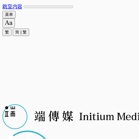
跳至内容
菜单
繁
简
|
繁