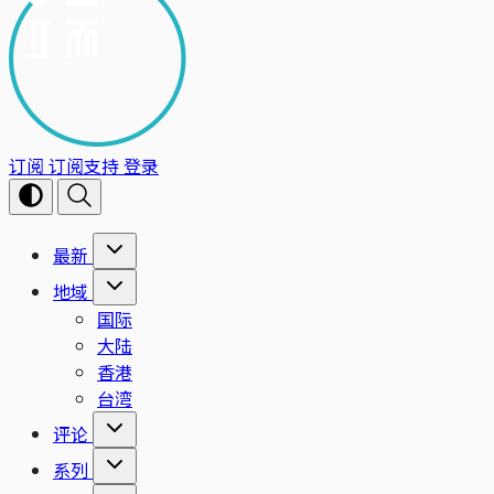
订阅
订阅支持
登录
最新
地域
国际
大陆
香港
台湾
评论
系列