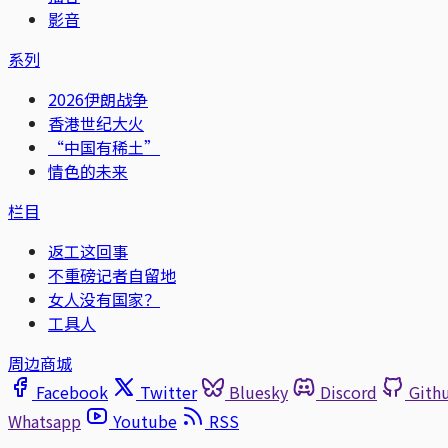
影音
系列
2026伊朗战争
香港世纪大火
“中国有稀土”
情色的未来
栏目
返工这回事
不重磅记者自留地
女人没有国家？
工具人
周边商城
Facebook
Twitter
Bluesky
Discord
Gith
Whatsapp
Youtube
RSS