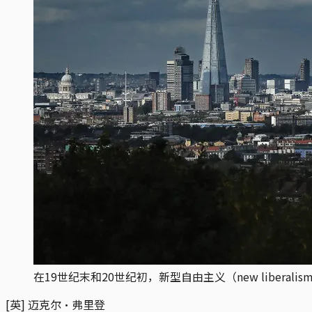
在19世纪末和20世纪初，新型自由主义（new libe
[英] 迈克尔·弗里登