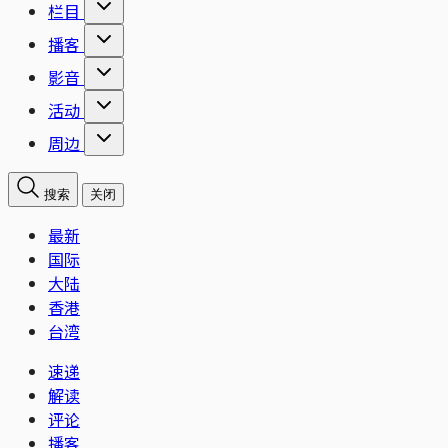
栏目
播客
影音
活动
周边
搜索
关闭
最新
国际
大陆
香港
台湾
速递
解读
评论
播客