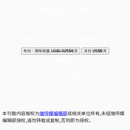
你的支持，不可或缺
成为会员，阅读全文，领取专属权益
选择守护方案 + 华尔街日报或纽约时报
年付・周年特惠
US$6.5
US$4
/月
月付
US$8
/月
立即解锁全文
已是会员？
登录
本刊载内容版权为
端传媒编辑部
或相关单位所有,未经端传媒
编辑部授权,请勿转载或复制,否则即为侵权。