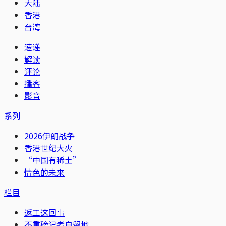
大陆
香港
台湾
速递
解读
评论
播客
影音
系列
2026伊朗战争
香港世纪大火
“中国有稀土”
情色的未来
栏目
返工这回事
不重磅记者自留地