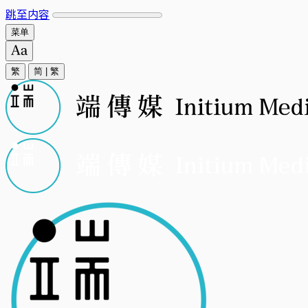
跳至内容
菜单
繁
简
|
繁