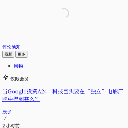
评论须知
最新
更多
风物
仅限会员
当Google投资A24：科技巨头要在“独立”电影厂
牌中得到甚么？
辰子
2 小时前