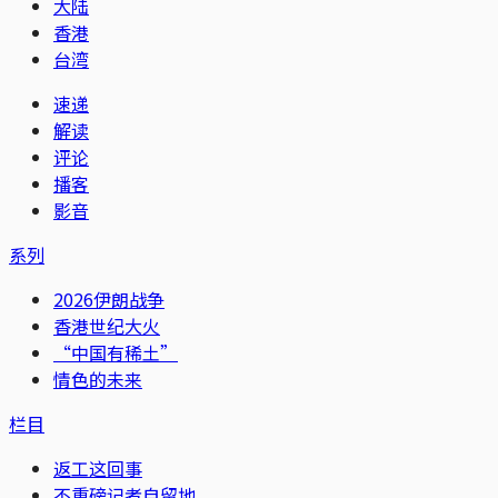
大陆
香港
台湾
速递
解读
评论
播客
影音
系列
2026伊朗战争
香港世纪大火
“中国有稀土”
情色的未来
栏目
返工这回事
不重磅记者自留地