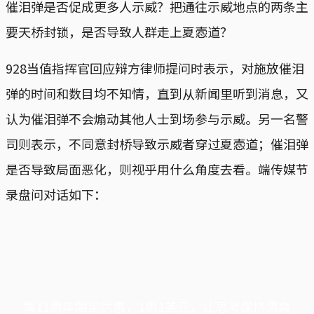
催泪弹是否促成更多人示威？把通往示威地点的两条主
要天桥封锁，是否导致人群走上夏悫道？
928当值指挥官回应辩方律师提问时表示，对施放催泪
弹的时间和数目均不知情，直到从新闻里听到消息，又
认为催泪弹不会煽动其他人士到场参与示威。另一名警
司则表示，不同意封桥导致示威者穿过夏悫道；催泪弹
是否导致局面恶化，则视乎用什么角度去看。端传媒节
录盘问对话如下：
端11周年限定优惠，1周1美元，让思考保持清爽