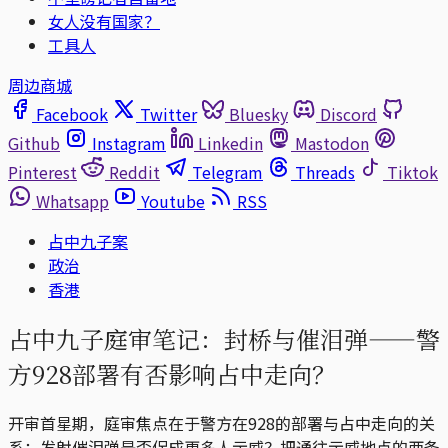
女人没有国家？
工具人
周边商城
Facebook
Twitter
Bluesky
Discord
Github
Instagram
Linkedin
Mastodon
Pinterest
Reddit
Telegram
Threads
Tiktok
Whatsapp
Youtube
RSS
占中九子案
政治
香港
占中九子庭审笔记：封桥与催泪弹——警
方928部署有否影响占中走向？
开审首星期，庭审焦点在于警方在928的部署与占中走向的关
系：发射催泪弹是否促成更多人示威？把通往示威地点的两条