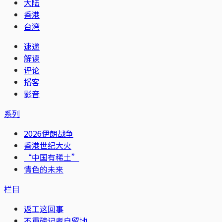
大陆
香港
台湾
速递
解读
评论
播客
影音
系列
2026伊朗战争
香港世纪大火
“中国有稀土”
情色的未来
栏目
返工这回事
不重磅记者自留地