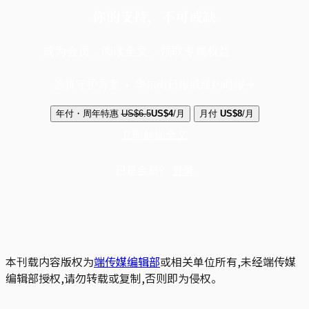
你的支持，不可或缺
成为会员，阅读全文，领取专属权益
选择守护方案 + 华尔街日报或纽约时报
年付・周年特惠
US$6.5
US$4
/月
月付
US$8
/月
立即解锁全文
已是会员？
登录
本刊载内容版权为
端传媒编辑部
或相关单位所有,未经端传媒
编辑部授权,请勿转载或复制,否则即为侵权。