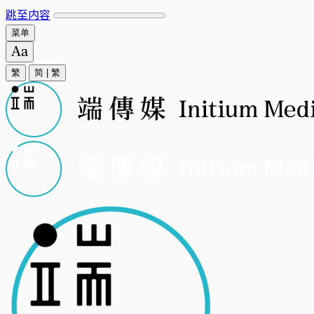
跳至内容
菜单
繁
简
|
繁