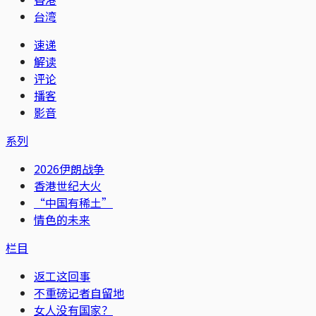
台湾
速递
解读
评论
播客
影音
系列
2026伊朗战争
香港世纪大火
“中国有稀土”
情色的未来
栏目
返工这回事
不重磅记者自留地
女人没有国家？