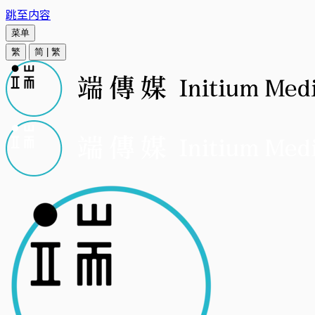
跳至内容
菜单
繁
简
|
繁