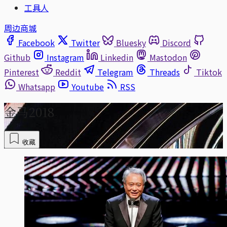
工具人
周边商城
Facebook
Twitter
Bluesky
Discord
Github
Instagram
Linkedin
Mastodon
Pinterest
Reddit
Telegram
Threads
Tiktok
Whatsapp
Youtube
RSS
金马2018
收藏