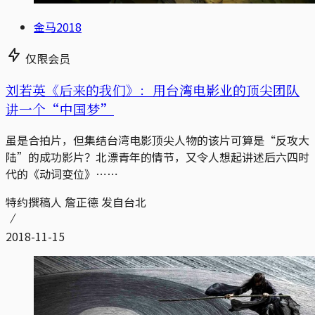
金马2018
仅限会员
刘若英《后来的我们》：用台湾电影业的顶尖团队
讲一个“中国梦”
虽是合拍片，但集结台湾电影顶尖人物的该片可算是“反攻大
陆”的成功影片？北漂青年的情节，又令人想起讲述后六四时
代的《动词变位》⋯⋯
特约撰稿人 詹正德 发自台北
2018-11-15