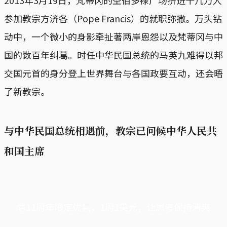
2013年3月19日，梵蒂冈的圣伯多禄广场挤进十几万人
参加教宗方济各（Pope Francis）的就职弥撒。万头钻
动中，一个微小的身影牵扯著两岸恩怨以及梵蒂冈与中
国的数百年纠葛。时任中华民国总统的马英九难得以邦
交国元首的身分登上世界舞台与各国政要互动，还会晤
了新教宗。
与中华民国总统相遇前，教宗已问候中华人民共
和国主席
端11周年限定优惠，1周1美元，让思考保持清爽