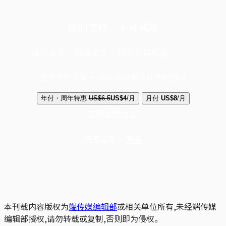
你的支持，不可或缺
成为会员，阅读全文，领取专属权益
选择守护方案 + 华尔街日报或纽约时报
年付・周年特惠
US$6.5
US$4
/月
月付
US$8
/月
立即解锁全文
已是会员？
登录
本刊载内容版权为
端传媒编辑部
或相关单位所有,未经端传媒
编辑部授权,请勿转载或复制,否则即为侵权。