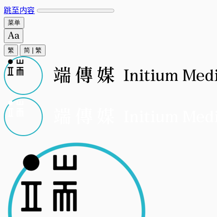
跳至内容
菜单
繁
简
|
繁