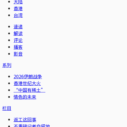
大陆
香港
台湾
速递
解读
评论
播客
影音
系列
2026伊朗战争
香港世纪大火
“中国有稀土”
情色的未来
栏目
返工这回事
不重磅记者自留地