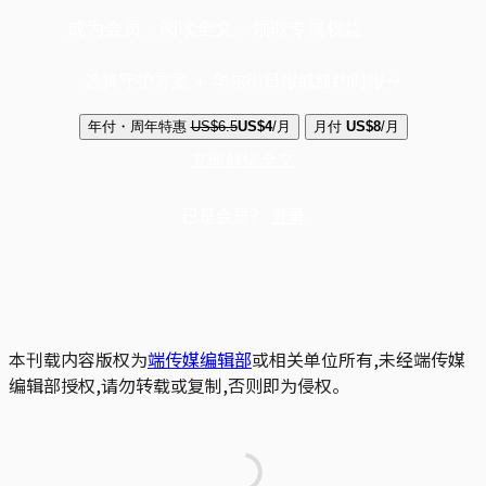
成为会员，阅读全文，领取专属权益
选择守护方案 + 华尔街日报或纽约时报
年付・周年特惠
US$6.5
US$4
/月
月付
US$8
/月
立即解锁全文
已是会员？
登录
本刊载内容版权为
端传媒编辑部
或相关单位所有,未经端传媒
编辑部授权,请勿转载或复制,否则即为侵权。