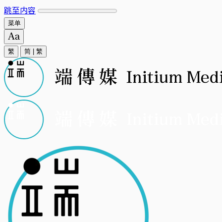
跳至内容
菜单
繁
简
|
繁