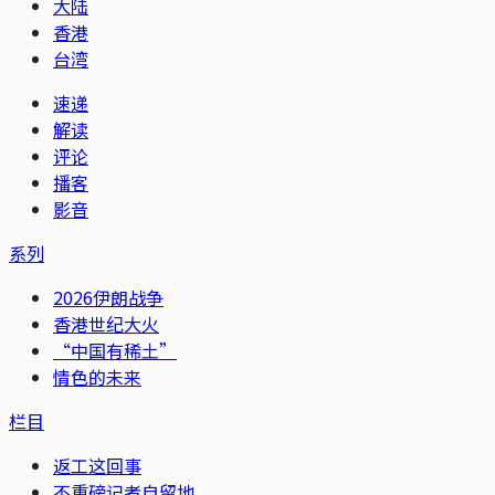
大陆
香港
台湾
速递
解读
评论
播客
影音
系列
2026伊朗战争
香港世纪大火
“中国有稀土”
情色的未来
栏目
返工这回事
不重磅记者自留地