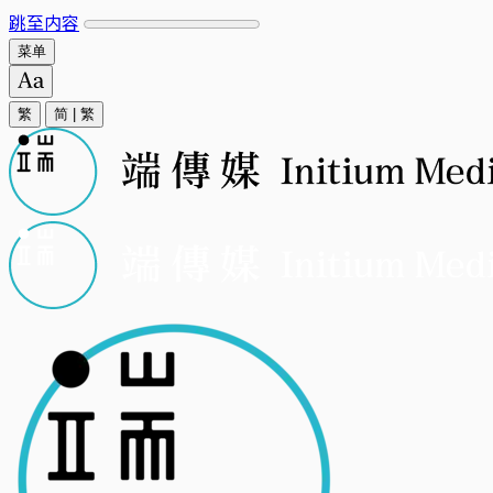
跳至内容
菜单
繁
简
|
繁