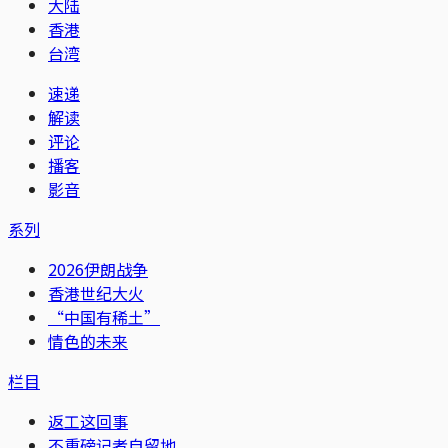
大陆
香港
台湾
速递
解读
评论
播客
影音
系列
2026伊朗战争
香港世纪大火
“中国有稀土”
情色的未来
栏目
返工这回事
不重磅记者自留地