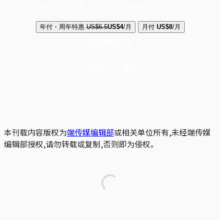
选择守护方案 + 华尔街日报或纽约时报
年付・周年特惠
US$6.5
US$4
/月
月付
US$8
/月
立即解锁全文
已是会员？
登录
本刊载内容版权为
端传媒编辑部
或相关单位所有,未经端传媒
编辑部授权,请勿转载或复制,否则即为侵权。