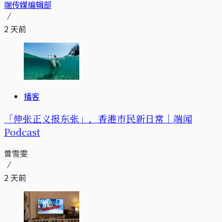
端传媒编辑部
2 天前
播客
「伸张正义报东张」，香港市民新日常｜端闻
Podcast
曾雪雯
2 天前