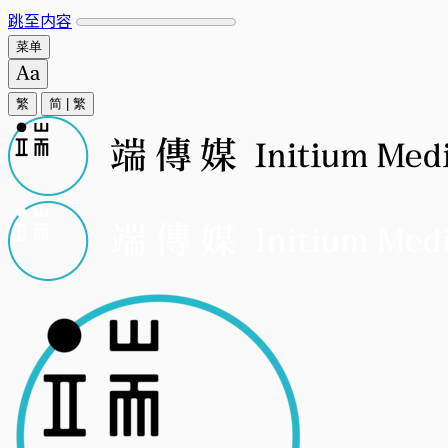
跳至内容
菜单
繁
简
|
繁