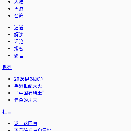
大陆
香港
台湾
速递
解读
评论
播客
影音
系列
2026伊朗战争
香港世纪大火
“中国有稀土”
情色的未来
栏目
返工这回事
不重磅记者自留地