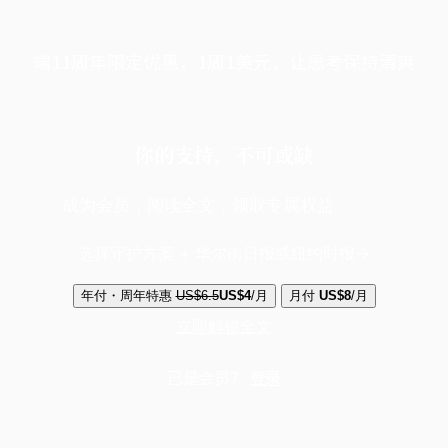
端11周年限定优惠，1周1美元，让思考保持清爽
你的支持，不可或缺
成为会员，阅读全文，领取专属权益
选择守护方案 + 华尔街日报或纽约时报
年付・周年特惠
US$6.5
US$4
/月
月付
US$8
/月
立即解锁全文
已是会员？
登录