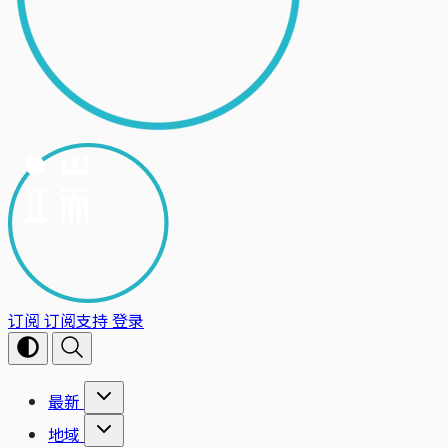
订阅
订阅支持
登录
最新
地域