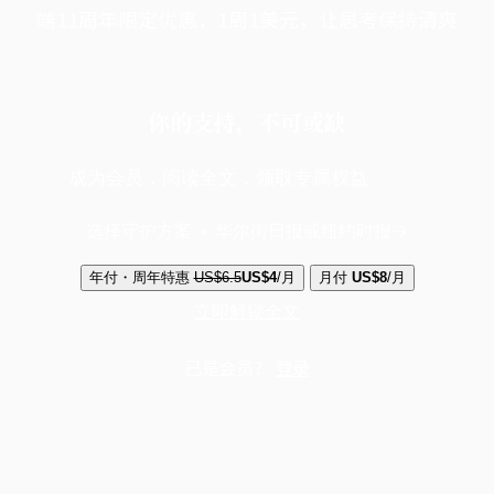
端11周年限定优惠，1周1美元，让思考保持清爽
你的支持，不可或缺
成为会员，阅读全文，领取专属权益
选择守护方案 + 华尔街日报或纽约时报
年付・周年特惠
US$6.5
US$4
/月
月付
US$8
/月
立即解锁全文
已是会员？
登录