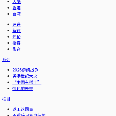
大陆
香港
台湾
速递
解读
评论
播客
影音
系列
2026伊朗战争
香港世纪大火
“中国有稀土”
情色的未来
栏目
返工这回事
不重磅记者自留地