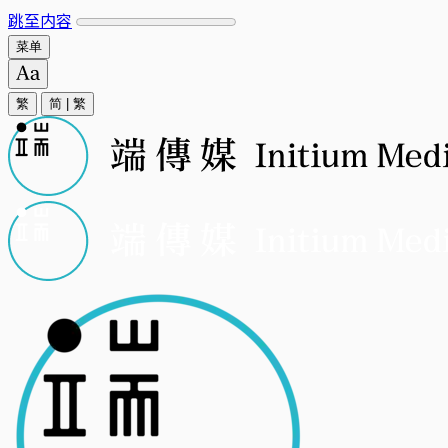
跳至内容
菜单
繁
简
|
繁